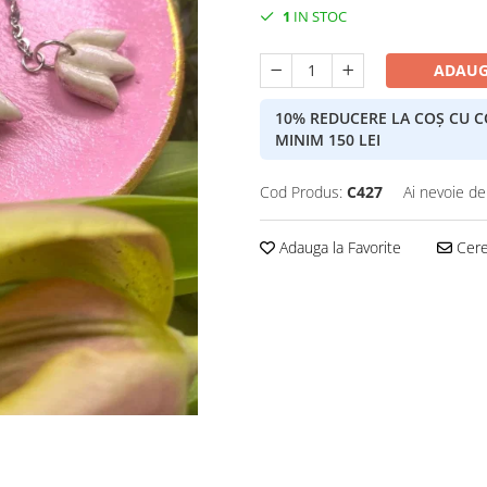
1
IN STOC
ADAUG
10% REDUCERE LA COȘ CU 
MINIM 150 LEI
Cod Produs:
C427
Ai nevoie de
Adauga la Favorite
Cere 