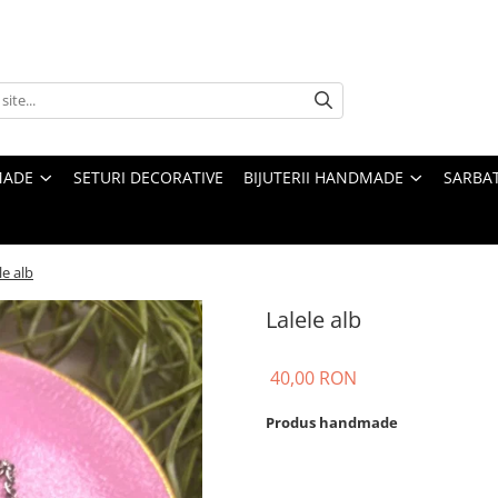
MADE
SETURI DECORATIVE
BIJUTERII HANDMADE
SARBAT
le alb
Lalele alb
40,00 RON
Produs handmade