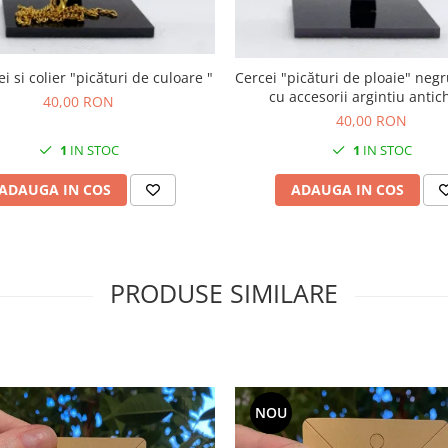
Set cercei si colier "picături de culoare "
Cercei "picături de ploaie" negru-argintii
cu accesorii argintiu antic
40,00 RON
40,00 RON
1
IN STOC
1
IN STOC
ADAUGA IN COS
ADAUGA IN COS
PRODUSE SIMILARE
NOU