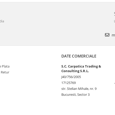
dia
ma
DATE COMERCIALE
 Plata
S.C. Carpatica Trading &
Consulting S.R.L.
e Retur
J40/756/2005
17125769
str. Stelian Mihale, nr. 9
Bucuresti, Sector 3