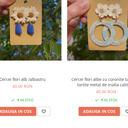
Cercei flori alb /albastru
Cercei flori albe cu coronite turcuaz,
tortite metal de inalta cali
40,00 RON
40,00 RON
1
IN STOC
1
IN STOC
ADAUGA IN COS
ADAUGA IN COS