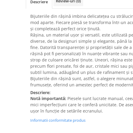
Review-uri
(0)
Descriere
Bijuteriile din rășină imbina delicatețea cu străluc
mod aparte. Fiecare piesă se transforma într-un acc
și completează perfect orice ținută.
Rășina, un material ușor și versatil, este utilizată p
diverse, de la designuri simple și elegante, până la 
fine. Datorită transparenței și proprietății sale de a 
rășină pot fi personalizați în nuanțe vibrante sau 
strop de culoare oricărei ținute. Uneori, rășina es
precum flori presate, foi de aur, cristale mici sau pi
subtil lumina, adăugând un plus de rafinament și st
Bijuteriile din rășină sunt, astfel, o alegere minuna
frumusețe, oferind un amestec perfect de modernitat
Descriere:
Notă importantă:
Piesele sunt lucrate manual, ce
mici imperfecțiuni care le conferă unicitate. De ase
ușor în funcție de setările ecranului.
Informatii conformitate produs