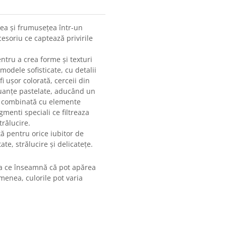
irea și frumusețea într-un
esoriu ce captează privirile
entru a crea forme și texturi
modele sofisticate, cu detalii
fi ușor colorată, cerceii din
nuanțe pastelate, aducând un
te combinată cu elemente
gmenti speciali ce filtreaza
rălucire.
tă pentru orice iubitor de
e, strălucire și delicatețe.
ea ce înseamnă că pot apărea
menea, culorile pot varia