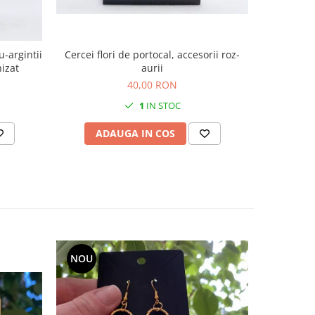
Cercei flori de portocal, accesorii roz-
Cercei 
hizat
aurii
40,00 RON
1
IN STOC
ADAUGA IN COS
AD
NOU