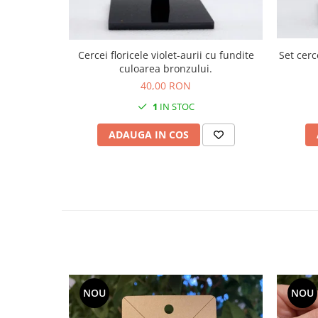
Cercei floricele violet-aurii cu fundite
culoarea bronzului.
40,00 RON
1
IN STOC
ADAUGA IN COS
NOU
NOU