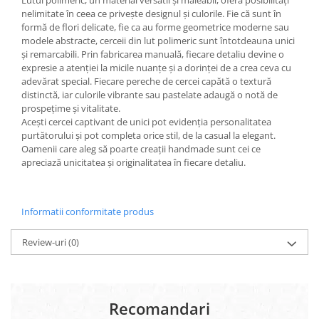
Lutul polimeric, un material versatil și maleabil, oferă posibilități
nelimitate în ceea ce privește designul și culorile. Fie că sunt în
formă de flori delicate, fie ca au forme geometrice moderne sau
modele abstracte, cerceii din lut polimeric sunt întotdeauna unici
și remarcabili. Prin fabricarea manuală, fiecare detaliu devine o
expresie a atenției la micile nuanțe și a dorinței de a crea ceva cu
adevărat special. Fiecare pereche de cercei capătă o textură
distinctă, iar culorile vibrante sau pastelate adaugă o notă de
prospețime și vitalitate.
Acești cercei captivant de unici pot evidenția personalitatea
purtătorului și pot completa orice stil, de la casual la elegant.
Oamenii care aleg să poarte creații handmade sunt cei ce
apreciază unicitatea și originalitatea în fiecare detaliu.
Informatii conformitate produs
Review-uri
(0)
Recomandari