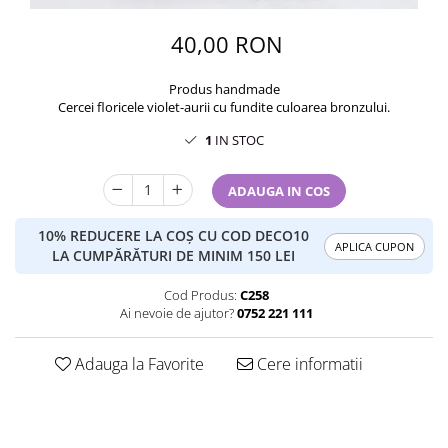
40,00 RON
Produs handmade
Cercei floricele violet-aurii cu fundite culoarea bronzului.
1
IN STOC
ADAUGA IN COS
10% REDUCERE LA COȘ CU COD DECO10
APLICA CUPON
LA CUMPĂRĂTURI DE MINIM 150 LEI
Cod Produs:
C258
Ai nevoie de ajutor?
0752 221 111
Adauga la Favorite
Cere informatii