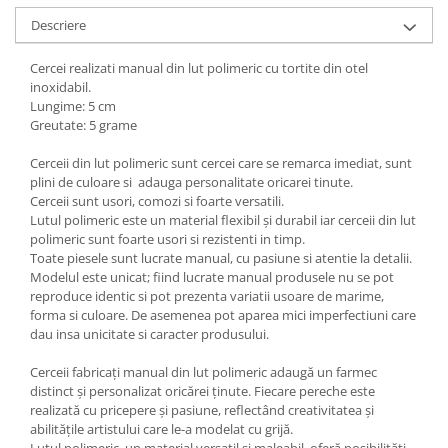
Descriere
Cercei realizati manual din lut polimeric cu tortite din otel
inoxidabil.
Lungime: 5 cm
Greutate: 5 grame
Cerceii din lut polimeric sunt cercei care se remarca imediat, sunt
plini de culoare si adauga personalitate oricarei tinute.
Cerceii sunt usori, comozi si foarte versatili.
Lutul polimeric este un material flexibil și durabil iar cerceii din lut
polimeric sunt foarte usori si rezistenti in timp.
Toate piesele sunt lucrate manual, cu pasiune si atentie la detalii.
Modelul este unicat; fiind lucrate manual produsele nu se pot
reproduce identic si pot prezenta variatii usoare de marime,
forma si culoare. De asemenea pot aparea mici imperfectiuni care
dau insa unicitate si caracter produsului.
Cerceii fabricați manual din lut polimeric adaugă un farmec
distinct și personalizat oricărei ținute. Fiecare pereche este
realizată cu pricepere și pasiune, reflectând creativitatea și
abilitățile artistului care le-a modelat cu grijă.