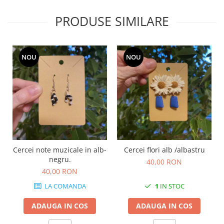
PRODUSE SIMILARE
NOU
NOU
Cercei note muzicale in alb-
Cercei flori alb /albastru
C
negru.
40,00 RON
40,00 RON
LA COMANDA
1
IN STOC
ADAUGA IN COS
ADAUGA IN COS