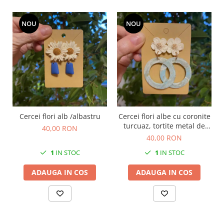
NOU
NOU
Cercei flori alb /albastru
Cercei flori albe cu coronite
turcuaz, tortite metal de
40,00 RON
inalta calitate.
40,00 RON
1
IN STOC
1
IN STOC
ADAUGA IN COS
ADAUGA IN COS