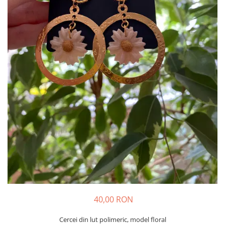
40,00 RON
Cercei din lut polimeric, model floral