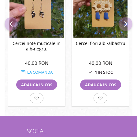
Cercei note muzicale in
Cercei flori alb /albastru
alb-negru.
40,00 RON
40,00 RON
LA COMANDA
1
IN STOC
ADAUGA IN COS
ADAUGA IN COS
SOCIAL