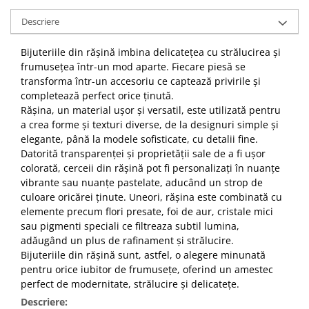
Descriere
Bijuteriile din rășină imbina delicatețea cu strălucirea și
frumusețea într-un mod aparte. Fiecare piesă se
transforma într-un accesoriu ce captează privirile și
completează perfect orice ținută.
Rășina, un material ușor și versatil, este utilizată pentru
a crea forme și texturi diverse, de la designuri simple și
elegante, până la modele sofisticate, cu detalii fine.
Datorită transparenței și proprietății sale de a fi ușor
colorată, cerceii din rășină pot fi personalizați în nuanțe
vibrante sau nuanțe pastelate, aducând un strop de
culoare oricărei ținute. Uneori, rășina este combinată cu
elemente precum flori presate, foi de aur, cristale mici
sau pigmenti speciali ce filtreaza subtil lumina,
adăugând un plus de rafinament și strălucire.
Bijuteriile din rășină sunt, astfel, o alegere minunată
pentru orice iubitor de frumusețe, oferind un amestec
perfect de modernitate, strălucire și delicatețe.
Descriere: