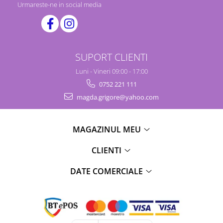
Urmareste-ne in social media
SUPORT CLIENTI
Luni - Vineri 09:00 - 17:00
0752 221 111
magda.grigore@yahoo.com
MAGAZINUL MEU
CLIENTI
DATE COMERCIALE