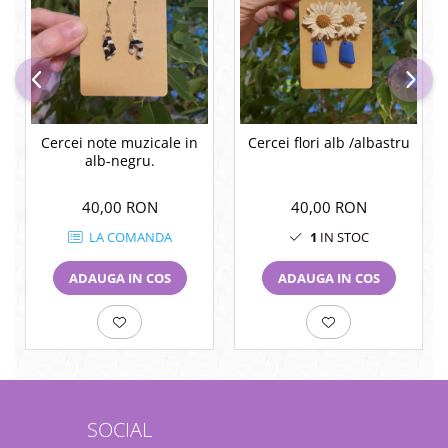
Cercei note muzicale in
Cercei flori alb /albastru
alb-negru.
40,00 RON
40,00 RON
LA COMANDA
1
IN STOC
ADAUGA IN COS
ADAUGA IN COS
SOCIAL