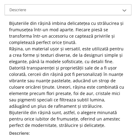
Descriere
Bijuteriile din rășină imbina delicatețea cu strălucirea și
frumusețea într-un mod aparte. Fiecare piesă se
transforma într-un accesoriu ce captează privirile și
completează perfect orice ținută.
Rășina, un material ușor și versatil, este utilizată pentru
a crea forme și texturi diverse, de la designuri simple și
elegante, până la modele sofisticate, cu detalii fine.
Datorită transparenței și proprietății sale de a fi ușor
colorată, cerceii din rășină pot fi personalizați în nuanțe
vibrante sau nuanțe pastelate, aducând un strop de
culoare oricărei ținute. Uneori, rășina este combinată cu
elemente precum flori presate, foi de aur, cristale mici
sau pigmenti speciali ce filtreaza subtil lumina,
adăugând un plus de rafinament și strălucire.
Bijuteriile din rășină sunt, astfel, o alegere minunată
pentru orice iubitor de frumusețe, oferind un amestec
perfect de modernitate, strălucire și delicatețe.
Descriere: