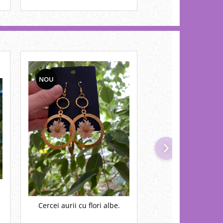
NOU
NOU
Cercei aurii cu flori albe.
Cercei portocalii cu floricele
albe.