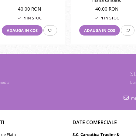
inalta calitate.
40,00 RON
40,00 RON
1
IN STOC
1
IN STOC
ADAUGA IN COS
ADAUGA IN COS
S
 media
Lun
ma
TI
DATE COMERCIALE
de Plata
S.C. Carpatica Trading &