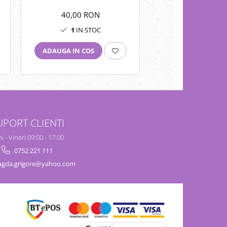
40,00 RON
40,00 RO
1
IN STOC
1
IN STO
ADAUGA IN COS
ADAUGA IN COS
UPORT CLIENTI
i - Vineri 09:00 - 17:00
0752 221 111
gda.grigore@yahoo.com