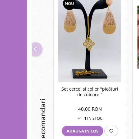
NOU
Set cercei si colier "picături
de culoare "
Recomandari
40,00 RON
1
IN STOC
ADAUGA IN COS