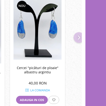
NOU
NOU
Cercei "picături de ploaie"
Cercei "pătrate co
albastru argintiu
fundite" cu accesori
bronzului.
40,00 RON
40,00 RO
LA COMANDA
1
IN STO
ADAUGA IN COS
ADAUGA IN COS