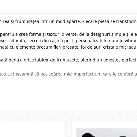
ucirea și frumusețea într-un mod aparte. Fiecare piesă se transforma
ă pentru a crea forme și texturi diverse, de la designuri simple și ele
i ușor colorată, cerceii din rășină pot fi personalizați în nuanțe vi
nată cu elemente precum flori presate, foi de aur, cristale mici sau 
unată pentru orice iubitor de frumusețe, oferind un amestec perfect
ea ce înseamnă că pot apărea mici imperfecțiuni care le conferă un