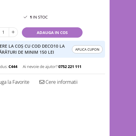
1
IN STOC
ADAUGA IN COS
ERE LA COȘ CU COD DECO10 LA
APLICA CUPON
RĂTURI DE MINIM 150 LEI
dus:
C444
Ai nevoie de ajutor?
0752 221 111
ga la Favorite
Cere informatii