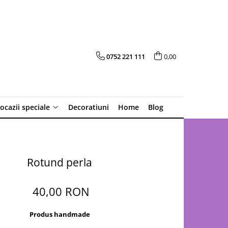
0752 221 111
0,00
 ocazii speciale
Decoratiuni
Home
Blog
Rotund perla
40,00 RON
Produs handmade