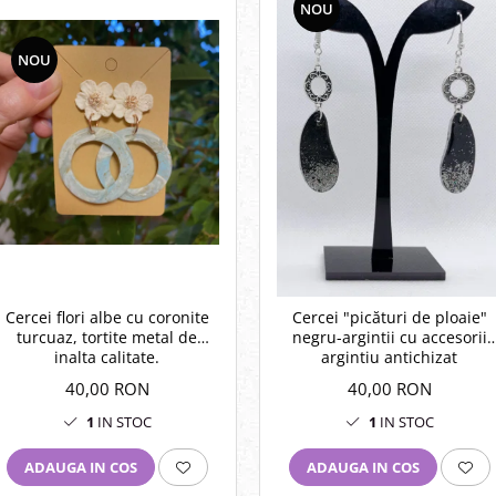
NOU
NOU
Cercei flori albe cu coronite
Cercei "picături de ploaie"
turcuaz, tortite metal de
negru-argintii cu accesorii
inalta calitate.
argintiu antichizat
40,00 RON
40,00 RON
1
IN STOC
1
IN STOC
ADAUGA IN COS
ADAUGA IN COS