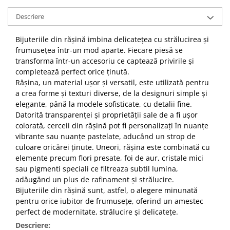
Descriere
Bijuteriile din rășină imbina delicatețea cu strălucirea și
frumusețea într-un mod aparte. Fiecare piesă se
transforma într-un accesoriu ce captează privirile și
completează perfect orice ținută.
Rășina, un material ușor și versatil, este utilizată pentru
a crea forme și texturi diverse, de la designuri simple și
elegante, până la modele sofisticate, cu detalii fine.
Datorită transparenței și proprietății sale de a fi ușor
colorată, cerceii din rășină pot fi personalizați în nuanțe
vibrante sau nuanțe pastelate, aducând un strop de
culoare oricărei ținute. Uneori, rășina este combinată cu
elemente precum flori presate, foi de aur, cristale mici
sau pigmenti speciali ce filtreaza subtil lumina,
adăugând un plus de rafinament și strălucire.
Bijuteriile din rășină sunt, astfel, o alegere minunată
pentru orice iubitor de frumusețe, oferind un amestec
perfect de modernitate, strălucire și delicatețe.
Descriere: