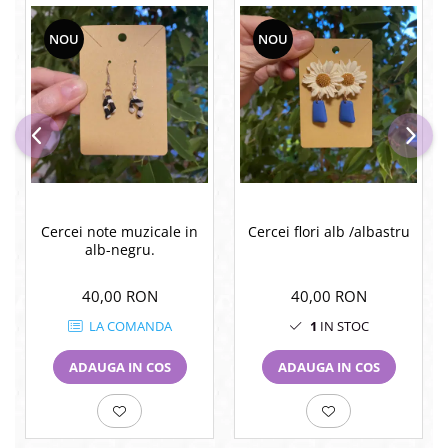
NOU
NOU
Cercei note muzicale in
Cercei flori alb /albastru
alb-negru.
40,00 RON
40,00 RON
LA COMANDA
1
IN STOC
ADAUGA IN COS
ADAUGA IN COS