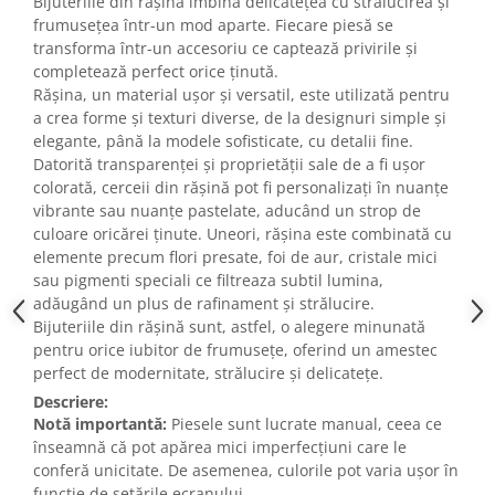
Bijuteriile din rășină imbina delicatețea cu strălucirea și
frumusețea într-un mod aparte. Fiecare piesă se
transforma într-un accesoriu ce captează privirile și
completează perfect orice ținută.
Rășina, un material ușor și versatil, este utilizată pentru
a crea forme și texturi diverse, de la designuri simple și
elegante, până la modele sofisticate, cu detalii fine.
Datorită transparenței și proprietății sale de a fi ușor
colorată, cerceii din rășină pot fi personalizați în nuanțe
vibrante sau nuanțe pastelate, aducând un strop de
culoare oricărei ținute. Uneori, rășina este combinată cu
elemente precum flori presate, foi de aur, cristale mici
sau pigmenti speciali ce filtreaza subtil lumina,
adăugând un plus de rafinament și strălucire.
Bijuteriile din rășină sunt, astfel, o alegere minunată
pentru orice iubitor de frumusețe, oferind un amestec
perfect de modernitate, strălucire și delicatețe.
Descriere:
Notă importantă:
Piesele sunt lucrate manual, ceea ce
înseamnă că pot apărea mici imperfecțiuni care le
conferă unicitate. De asemenea, culorile pot varia ușor în
funcție de setările ecranului.