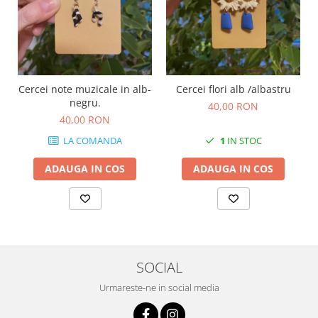
Cercei note muzicale in alb-
Cercei flori alb /albastru
C
negru.
40,00 RON
40,00 RON
LA COMANDA
1
IN STOC
ADAUGA IN COS
ADAUGA IN COS
SOCIAL
Urmareste-ne in social media