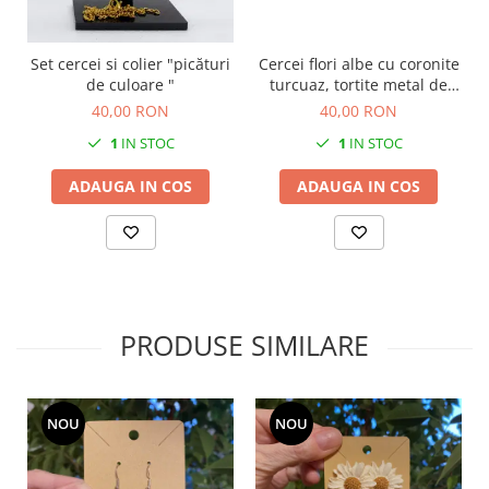
Set cercei si colier "picături
Cercei flori albe cu coronite
de culoare "
turcuaz, tortite metal de
inalta calitate.
40,00 RON
40,00 RON
1
IN STOC
1
IN STOC
ADAUGA IN COS
ADAUGA IN COS
PRODUSE SIMILARE
NOU
NOU