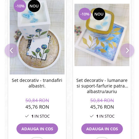
-10%
NOU
-10%
NOU
Set decorativ - trandafiri
Set decorativ - lumanare
albastri.
si suport-farfurie patrat,
albastru/auriu
50,84 RON
50,84 RON
45,76 RON
45,76 RON
1
IN STOC
1
IN STOC
ADAUGA IN COS
ADAUGA IN COS