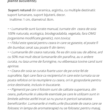
plante suculente).
Suport rotund
din ceramica, argintiu, cu multiple destinatii:
suport lumanare, suport bijuterii, decor.
Inaltime: 1 cm, diametrul: 8cm.
• • Lumanarile sunt lucrate manual, turnate din
ceara de soia
100% naturala, ecologica, biodegradabila, vegetala, fara OMG
(organisme modificate genetic), non.toxica;
• • Fitilul este special pentru ceara in care se gaseste, el poate fi
din bumbac cerat sau poate fi din lemn;
• • Lumanarile din ceara naturala, fie ea din soia sau de albine, ard
cu 50% mai mult decat lumanarile din parafina, au o ardere
curata, nu lasa urme de funingine, nu elibereaza toxine cand sunt
aprinse.
• • Ceara din soia se curata foarte usor de pe orice fel de
suprafete, fapt care face ca recipientul in care este turnata sa se
poata refolosi ori la reumplere cu ceara, ori in gospodarie pentru
orice destinatie, inclusiv in bucatarie.
• • Pigmentii pe care ii folosim sunt de calitate superioara, din
ceara, pafumurile si uleiurile esentiale pe care le utilizam sunt in
limitele admise astfel incat sa nu puna in pericol sanatatea
beneficiarilor. Lumanarile si melts.urile (bucatele de ceara care se
folosesc in lampa de aromaterapie) nu se folosesc pentru masaj,