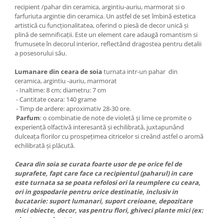
recipient /pahar din ceramica, argintiu-auriu, marmorat si o
farfuriuta argintie din ceramica. Un astfel de set îmbină estetica
artistică cu funcționalitatea, oferind o piesă de decor unică și
plină de semnificații. Este un element care adaugă romantism si
frumusete în decorul interior, reflectând dragostea pentru detalii
a posesorului său.
Lumanare din ceara de soia
turnata intr-un pahar din
ceramica, argintiu -auriu, marmorat
- Inaltime: 8 cm; diametru: 7 cm
- Cantitate ceara: 140 grame
- Timp de ardere: aproximativ 28-30 ore.
Parfum
: o combinatie de note de violetă și lime ce promite o
experiență olfactivă interesantă și echilibrată, juxtapunând
dulceața florilor cu prospețimea citricelor si creând astfel o aromă
echilibrată și plăcută.
Ceara din soia se curata foarte usor de pe orice fel de
suprafete, fapt care face ca recipientul (paharul) in care
este turnata sa se poata refolosi ori la reumplere cu ceara,
ori in gospodarie pentru orice destinatie, inclusiv in
bucatarie: suport lumanari, suport creioane, depozitare
mici obiecte, decor, vas pentru flori, ghiveci plante mici (ex: