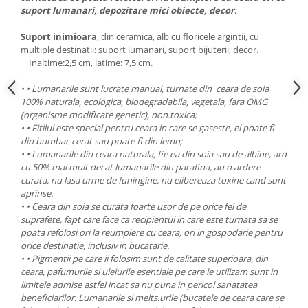
suport lumanari, depozitare mici obiecte, decor.
Suport inimioara
, din ceramica, alb cu floricele argintii, cu
multiple destinatii: suport lumanari, suport bijuterii, decor.
Inaltime:2,5 cm, latime: 7,5 cm.
• • Lumanarile sunt lucrate manual, turnate din
ceara de soia
100% naturala, ecologica, biodegradabila, vegetala, fara OMG
(organisme modificate genetic), non.toxica;
• • Fitilul este special pentru ceara in care se gaseste, el poate fi
din bumbac cerat sau poate fi din lemn;
• • Lumanarile din ceara naturala, fie ea din soia sau de albine, ard
cu 50% mai mult decat lumanarile din parafina, au o ardere
curata, nu lasa urme de funingine, nu elibereaza toxine cand sunt
aprinse.
• • Ceara din soia se curata foarte usor de pe orice fel de
suprafete, fapt care face ca recipientul in care este turnata sa se
poata refolosi ori la reumplere cu ceara, ori in gospodarie pentru
orice destinatie, inclusiv in bucatarie.
• • Pigmentii pe care ii folosim sunt de calitate superioara, din
ceara, pafumurile si uleiurile esentiale pe care le utilizam sunt in
limitele admise astfel incat sa nu puna in pericol sanatatea
beneficiarilor. Lumanarile si melts.urile (bucatele de ceara care se