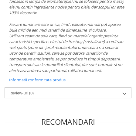
folosesc in lampa de aromaterapie) nu se folosesc pentru masaj,
ele nu contin ingrediente nocive pentru piele, dar scopul lor este
100% decorativ.
Fiecare lumanare este unica, fiind realizate manual pot aparea
bule mici de aer, mici variatii de dimensiune si culoare.
Utilizam ceara de soia care, fiind un material organic prezinta
caracteristici specifice: efectul de frosting (cristalizare) a cerii sau
wet spots (zone din jurul recipientului unde ceara s-a separat
usor de peretii vasului), care se pot datora variatiilor de
temperatura ambientala, se pot produce in timpul depozitarii,
transportului sau la domiciliul clientului, dar sunt normale si nu
afecteaza arderea sau parfumul, calitatea lumanarii.
Informatii conformitate produs
Review-uri
(0)
RECOMANDARI