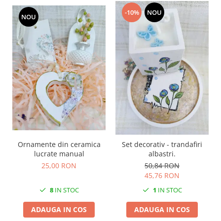
-10%
NOU
NOU
Ornamente din ceramica
Set decorativ - trandafiri
lucrate manual
albastri.
25,00 RON
50,84 RON
45,76 RON
8
IN STOC
1
IN STOC
ADAUGA IN COS
ADAUGA IN COS