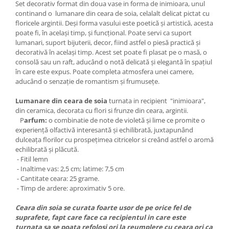
Set decorativ format din doua vase in forma de inimioara, unul
continand o lumanare din ceara de soia, celalalt delicat pictat cu
floricele argintii. Deși forma vasului este poetică și artistică, acesta
poate fi, în același timp, și funcțional. Poate servi ca suport
lumanari, suport bijuterii, decor, fiind astfel o piesă practică și
decorativă în același timp. Acest set poate fi plasat pe o masă, o
consolă sau un raft, aducând o notă delicată și elegantă în spațiul
în care este expus. Poate completa atmosfera unei camere,
aducând o senzație de romantism și frumusețe.
Lumanare din ceara de soia
turnata in recipient "inimioara",
din ceramica, decorata cu flori si frunze din ceara, argintii.
P
arfum:
o combinatie de note de violetă și lime ce promite o
experiență olfactivă interesantă și echilibrată, juxtapunând
dulceața florilor cu prospețimea citricelor si creând astfel o aromă
echilibrată și plăcută.
- Fitil lemn
- Inaltime vas: 2,5 cm; latime: 7,5 cm
- Cantitate ceara: 25 grame.
- Timp de ardere: aproximativ 5 ore.
Ceara din soia se curata foarte usor de pe orice fel de
suprafete, fapt care face ca recipientul in care este
turnata sa se poata refolosi ori la reumplere cu ceara ori ca