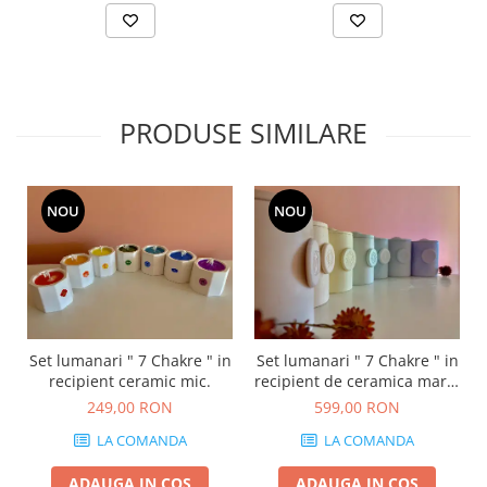
PRODUSE SIMILARE
NOU
NOU
Set lumanari " 7 Chakre " in
Set lumanari " 7 Chakre " in
recipient ceramic mic.
recipient de ceramica mare,
cu capac.
249,00 RON
599,00 RON
LA COMANDA
LA COMANDA
ADAUGA IN COS
ADAUGA IN COS