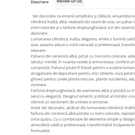
Review-uri
(0)
Descriere
Set decorativ ce emană simplitate și căldură. Ansamblul 
cilindrică înaltă, albă, realizată din ceară de soia, un pahar 
inimi colorate și o farfurie dreptunghiulară, tot din ceramic
decorativ.
Lumanarea cilindrică, inalta, eleganta, emite o lumină caldă
soia, aceasta aduce o notă naturală și prietenoasă, transfo
relaxare.
Paharul din ceramică albă, pictat cu trei inimi colorate, ad
setului. Inimile, în nuanțe vesele și armonioase, conferă un 
compoziții. Paharul poate fi folosit pentru a susține luman
atragatoare de depozitare pentru mici obiecte, vaza pentr
ghiveci pentru unele plante mici (ex. plante suculente), ad
moment.
Farfuria dreptunghiulară, de asemenea albă și pictată cu tr
setul cu eleganță. Designul simetric și stilizat al inimilor c
oferind un sentiment de unitate și armonie.
Acest set decorativ, alcătuit din lumanarea cilindrică, înaltă
farfuria din ceramică albă pictate cu inimi colorate, reprez
orice spațiu. Cu o combinație de elemente simple și desig
atmosferă caldă și prietenoasă, transformând încăperea într
frumusețe.