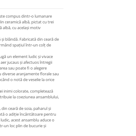
este compus dintr-o lumanare
din ceramică albă, pictat cu trei
ă albă, cu același motiv
 și blândă. Fabricată din ceară de
rmând spațiul într-un colț de
augă un element ludic și vivace
aer jucaus și afectuos întregii
area sau poate fi o alegere
u diverse aranjamente florale sau
ucând o notă de veselie la orice
ei inimi colorate, completează
ontribuie la coeziunea ansamblului,
, din ceară de soia, paharul și
intă o adiție încântătoare pentru
n ludic, acest ansamblu aduce o
-un loc plin de bucurie și