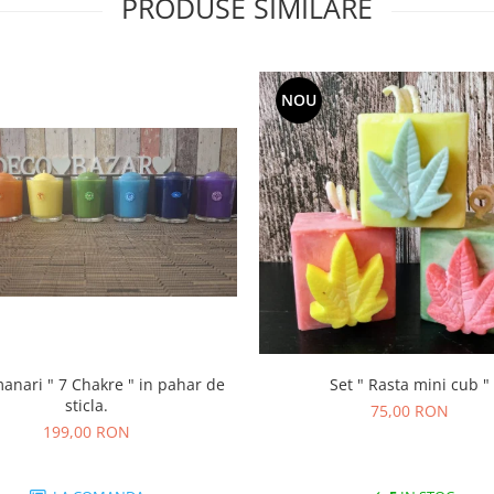
PRODUSE SIMILARE
NOU
ri " 7 Chakre " in pahar de
Set " Rasta mini cub "
sticla.
75,00 RON
199,00 RON