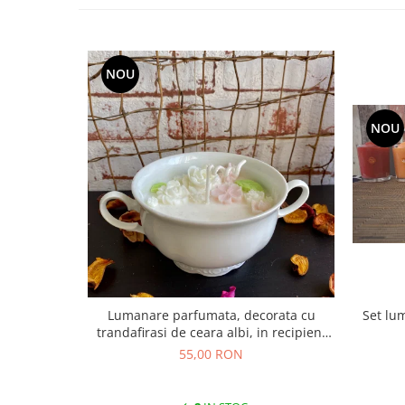
NOU
NOU
Set lumana
Lumanare parfumata, decorata cu
trandafirasi de ceara albi, in recipient
vintage.
55,00 RON