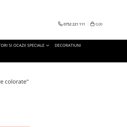
0752 221 111
0,00
ORI SI OCAZII SPECIALE
DECORATIUNI
re colorate"