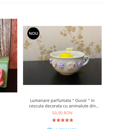
NOU
NOU
Lumanare parfumata " Ousor " in
Set lumanari 
cescuta decorata cu animalute din
ceramica.
50,00 RON