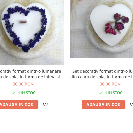
Set decorativ format dintr-o 
orativ format dintr-o lumanare
din ceara de soia, in forma de i
a de soia, in forma de inima si o
farfurie rotunda din ceram
furie rotunda din ceramica.
30,00 RON
30,00 RON
1
IN STOC
1
IN STOC
ADAUGA IN COS
ADAUGA IN COS