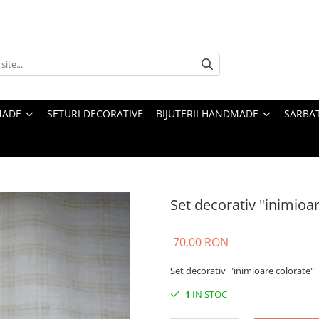
MADE
SETURI DECORATIVE
BIJUTERII HANDMADE
SARBAT
Set decorativ "inimioa
70,00 RON
Set decorativ "inimioare colorate"
1
IN STOC