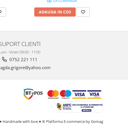
LA COMANDA
ADAUGA IN COS
AD
SUPORT CLIENTI
Luni - Vineri 09:00 - 17:00
0752 221 111
gda.grigore@yahoo.com
♥ Handmade with love ♥ ®
Platforma E-commerce by Gomag