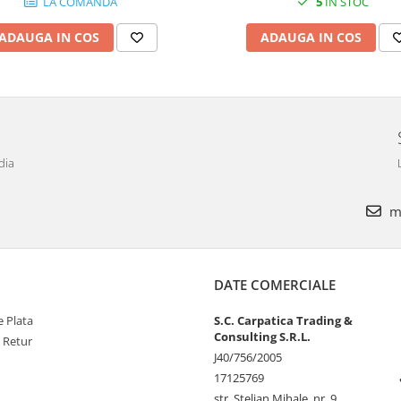
LA COMANDA
5
IN STOC
ADAUGA IN COS
ADAUGA IN COS
dia
ma
DATE COMERCIALE
 Plata
S.C. Carpatica Trading &
Consulting S.R.L.
e Retur
J40/756/2005
17125769
str. Stelian Mihale, nr. 9