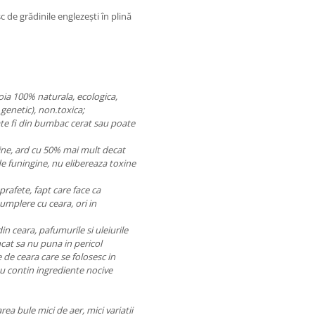
 de grădinile englezești în plină
oia 100% naturala, ecologica,
genetic), non.toxica;
poate fi din bumbac cerat sau poate
bine, ard cu 50% mai mult decat
e funingine, nu elibereaza toxine
prafete, fapt care face ca
eumplere cu ceara, ori in
din ceara, pafumurile si uleiurile
ncat sa nu puna in pericol
 de ceara care se folosesc in
u contin ingrediente nocive
ea bule mici de aer, mici variatii