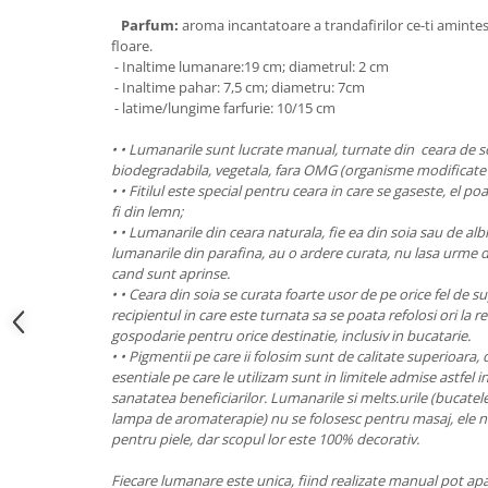
Parfum:
aroma incantatoare a trandafirilor ce-ti amintesc
floare.
- Inaltime lumanare:19 cm; diametrul: 2 cm
- Inaltime pahar: 7,5 cm; diametru: 7cm
- latime/lungime farfurie: 10/15 cm
• • Lumanarile sunt lucrate manual, turnate din
ceara de s
biodegradabila, vegetala, fara OMG (organisme modificate 
• • Fitilul este special pentru ceara in care se gaseste, el 
fi din lemn;
• • Lumanarile din ceara naturala, fie ea din soia sau de al
lumanarile din parafina, au o ardere curata, nu lasa urme d
cand sunt aprinse.
• • Ceara din soia se curata foarte usor de pe orice fel de su
recipientul in care este turnata sa se poata refolosi ori la r
gospodarie pentru orice destinatie, inclusiv in bucatarie.
• • Pigmentii pe care ii folosim sunt de calitate superioara, 
esentiale pe care le utilizam sunt in limitele admise astfel i
sanatatea beneficiarilor. Lumanarile si melts.urile (bucatele
lampa de aromaterapie) nu se folosesc pentru masaj, ele n
pentru piele, dar scopul lor este 100% decorativ.
Fiecare lumanare este unica, fiind realizate manual pot apar