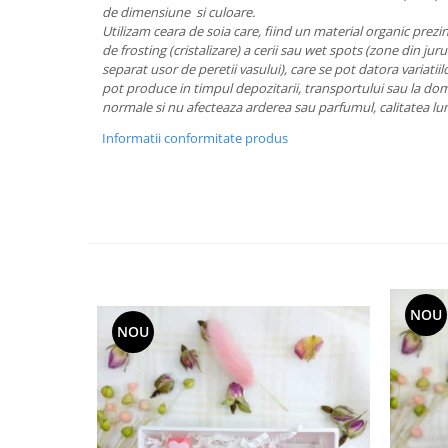
de dimensiune si culoare.
Utilizam ceara de soia care, fiind un material organic prezint
de frosting (cristalizare) a cerii sau wet spots (zone din jur
separat usor de peretii vasului), care se pot datora variati
pot produce in timpul depozitarii, transportului sau la domic
normale si nu afecteaza arderea sau parfumul, calitatea l
Informatii conformitate produs
NOU
NOU