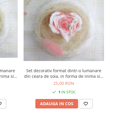
NOU
lumanare
Set decorativ format dintr-o lumanare
Set decor
nima si o
din ceara de soia, in forma de inima si o
cilindrica
ica.
farfurie rotunda din ceramica.
vas rot
25,00 RON
1
IN STOC
ADAUGA IN COS
AD