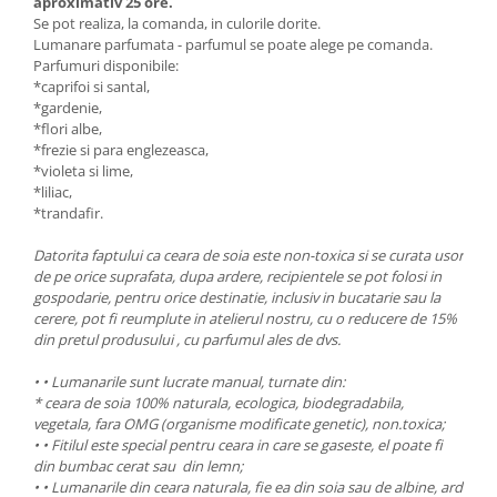
aproximativ 25 ore.
Se pot realiza, la comanda, in culorile dorite.
Lumanare parfumata - parfumul se poate alege pe comanda.
Parfumuri disponibile:
*caprifoi si santal,
*gardenie,
*flori albe,
*frezie si para englezeasca,
*violeta si lime,
*liliac,
*trandafir.
Datorita faptului ca ceara de soia este non-toxica si se curata usor
de pe orice suprafata, dupa ardere, recipientele se pot folosi in
gospodarie, pentru orice destinatie, inclusiv in bucatarie sau la
cerere, pot fi reumplute in atelierul nostru, cu o reducere de 15%
din pretul produsului , cu parfumul ales de dvs.
• • Lumanarile sunt lucrate manual, turnate din:
* ceara de soia 100% naturala, ecologica, biodegradabila,
vegetala, fara OMG (organisme modificate genetic), non.toxica;
• • Fitilul este special pentru ceara in care se gaseste, el poate fi
din bumbac cerat sau din lemn;
• • Lumanarile din ceara naturala, fie ea din soia sau de albine, ard