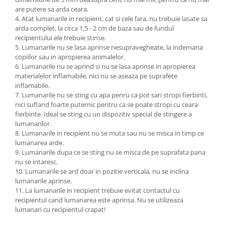
are putere sa arda ceara.
4. Atat lumanarile in recipient, cat si cele fara, nu trebuie lasate sa
arda complet, la circa 1,5 - 2 cm de baza sau de fundul
recipientului ele trebuie stinse.
5. Lumanarile nu se lasa aprinse nesupravegheate, la indemana
copiilor sau in apropierea animalelor.
6. Lumanarile nu se aprind si nu se lasa aprinse in apropierea
materialelor inflamabile, nici nu se aseaza pe suprafete
inflamabile.
7. Lumanarile nu se sting cu apa penru ca pot sari stropi fierbinti,
nici sufland foarte puternic pentru ca se poate stropi cu ceara
fierbinte. Ideal se sting cu un dispozitiv special de stingere a
lumanarilor.
8. Lumanarile in recipient nu se muta sau nu se misca in timp ce
lumanarea arde.
9. Lumanarile dupa ce se sting nu se misca de pe suprafata pana
nu se intaresc.
10. Lumanarile se ard doar in pozitie verticala, nu se inclina
lumanarile aprinse.
11. La lumanarile in recipient trebuie evitat contactul cu
recipientul cand lumanarea este aprinsa. Nu se utilizeaza
lumanari cu recipientul crapat!