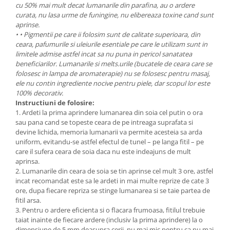
cu 50% mai mult decat lumanarile din parafina, au o ardere
curata, nu lasa urme de funingine, nu elibereaza toxine cand sunt
aprinse.
• • Pigmentii pe care ii folosim sunt de calitate superioara, din
ceara, pafumurile si uleiurile esentiale pe care le utilizam sunt in
limitele admise astfel incat sa nu puna in pericol sanatatea
beneficiarilor. Lumanarile si melts.urile (bucatele de ceara care se
folosesc in lampa de aromaterapie) nu se folosesc pentru masaj,
ele nu contin ingrediente nocive pentru piele, dar scopul lor este
100% decorativ.
Instructiuni de folosire:
1. Ardeti la prima aprindere lumanarea din soia cel putin o ora
sau pana cand se topeste ceara de pe intreaga suprafata si
devine lichida, memoria lumanarii va permite acesteia sa arda
uniform, evitandu-se astfel efectul de tunel – pe langa fitil – pe
care il sufera ceara de soia daca nu este indeajuns de mult
aprinsa.
2. Lumanarile din ceara de soia se tin aprinse cel mult 3 ore, astfel
incat recomandat este sa le ardeti in mai multe reprize de cate 3
ore, dupa fiecare repriza se stinge lumanarea si se taie partea de
fitil arsa.
3. Pentru o ardere eficienta si o flacara frumoasa, fitilul trebuie
taiat inainte de fiecare ardere (inclusiv la prima aprindere) la o
dimensiune de 5 mm deasupra cerii, nu mai mic pentru ca nu mai