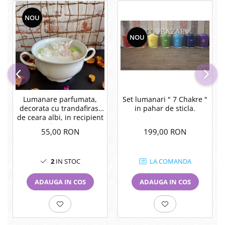
NOU
NOU
Lumanare parfumata,
Set lumanari " 7 Chakre "
decorata cu trandafirasi
in pahar de sticla.
de ceara albi, in recipient
vintage.
55,00 RON
199,00 RON
2
IN STOC
LA COMANDA
ADAUGA IN COS
ADAUGA IN COS