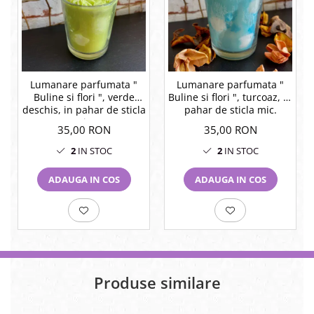
Lumanare parfumata "
Lumanare parfumata "
Buline si flori ", verde
Buline si flori ", turcoaz, in
deschis, in pahar de sticla
pahar de sticla mic.
mic.
35,00 RON
35,00 RON
2
IN STOC
2
IN STOC
ADAUGA IN COS
ADAUGA IN COS
Produse similare