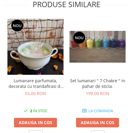
PRODUSE SIMILARE
NOU
NOU
Lumanare parfumata,
Set lumanari " 7 Chakre " in
decorata cu trandafirasi de
pahar de sticla.
ceara albi, in recipient
55,00 RON
199,00 RON
vintage.
2
IN STOC
LA COMANDA
ADAUGA IN COS
ADAUGA IN COS