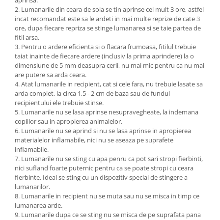
aprinsa.
2. Lumanarile din ceara de soia se tin aprinse cel mult 3 ore, astfel
incat recomandat este sa le ardeti in mai multe reprize de cate 3
ore, dupa fiecare repriza se stinge lumanarea si se taie partea de
fitil arsa.
3. Pentru o ardere eficienta si o flacara frumoasa, fitilul trebuie
taiat inainte de fiecare ardere (inclusiv la prima aprindere) la o
dimensiune de 5 mm deasupra cerii, nu mai mic pentru ca nu mai
are putere sa arda ceara.
4. Atat lumanarile in recipient, cat si cele fara, nu trebuie lasate sa
arda complet, la circa 1,5 - 2 cm de baza sau de fundul
recipientului ele trebuie stinse.
5. Lumanarile nu se lasa aprinse nesupravegheate, la indemana
copiilor sau in apropierea animalelor.
6. Lumanarile nu se aprind si nu se lasa aprinse in apropierea
materialelor inflamabile, nici nu se aseaza pe suprafete
inflamabile.
7. Lumanarile nu se sting cu apa penru ca pot sari stropi fierbinti,
nici sufland foarte puternic pentru ca se poate stropi cu ceara
fierbinte. Ideal se sting cu un dispozitiv special de stingere a
lumanarilor.
8. Lumanarile in recipient nu se muta sau nu se misca in timp ce
lumanarea arde.
9. Lumanarile dupa ce se sting nu se misca de pe suprafata pana