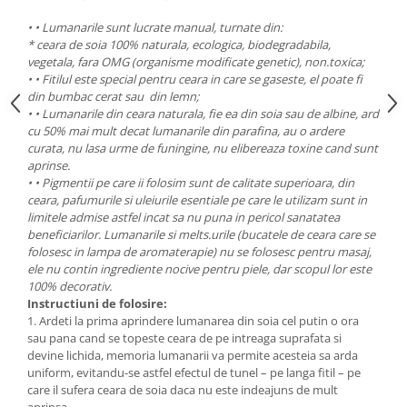
• • Lumanarile sunt lucrate manual, turnate din:
* ceara de soia 100% naturala, ecologica, biodegradabila,
vegetala, fara OMG (organisme modificate genetic), non.toxica;
• • Fitilul este special pentru ceara in care se gaseste, el poate fi
din bumbac cerat sau din lemn;
• • Lumanarile din ceara naturala, fie ea din soia sau de albine, ard
cu 50% mai mult decat lumanarile din parafina, au o ardere
curata, nu lasa urme de funingine, nu elibereaza toxine cand sunt
aprinse.
• • Pigmentii pe care ii folosim sunt de calitate superioara, din
ceara, pafumurile si uleiurile esentiale pe care le utilizam sunt in
limitele admise astfel incat sa nu puna in pericol sanatatea
beneficiarilor. Lumanarile si melts.urile (bucatele de ceara care se
folosesc in lampa de aromaterapie) nu se folosesc pentru masaj,
ele nu contin ingrediente nocive pentru piele, dar scopul lor este
100% decorativ.
Instructiuni de folosire:
1. Ardeti la prima aprindere lumanarea din soia cel putin o ora
sau pana cand se topeste ceara de pe intreaga suprafata si
devine lichida, memoria lumanarii va permite acesteia sa arda
uniform, evitandu-se astfel efectul de tunel – pe langa fitil – pe
care il sufera ceara de soia daca nu este indeajuns de mult