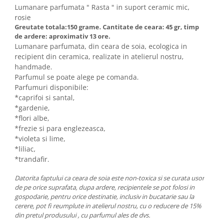
Lumanare parfumata " Rasta " in suport ceramic mic,
rosie
Greutate totala:150 grame. Cantitate de ceara: 45 gr, timp
de ardere: aproximativ 13 ore.
Lumanare parfumata, din ceara de soia, ecologica in
recipient din ceramica, realizate in atelierul nostru,
handmade.
Parfumul se poate alege pe comanda.
Parfumuri disponibile:
*caprifoi si santal,
*gardenie,
*flori albe,
*frezie si para englezeasca,
*violeta si lime,
*liliac,
*trandafir.
Datorita faptului ca ceara de soia este non-toxica si se curata usor
de pe orice suprafata, dupa ardere, recipientele se pot folosi in
gospodarie, pentru orice destinatie, inclusiv in bucatarie sau la
cerere, pot fi reumplute in atelierul nostru, cu o reducere de 15%
din pretul produsului , cu parfumul ales de dvs.