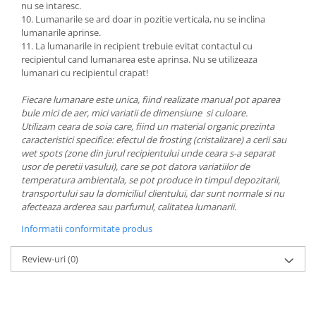
nu se intaresc.
10. Lumanarile se ard doar in pozitie verticala, nu se inclina
lumanarile aprinse.
11. La lumanarile in recipient trebuie evitat contactul cu
recipientul cand lumanarea este aprinsa. Nu se utilizeaza
lumanari cu recipientul crapat!
Fiecare lumanare este unica, fiind realizate manual pot aparea
bule mici de aer, mici variatii de dimensiune si culoare.
Utilizam ceara de soia care, fiind un material organic prezinta
caracteristici specifice: efectul de frosting (cristalizare) a cerii sau
wet spots (zone din jurul recipientului unde ceara s-a separat
usor de peretii vasului), care se pot datora variatiilor de
temperatura ambientala, se pot produce in timpul depozitarii,
transportului sau la domiciliul clientului, dar sunt normale si nu
afecteaza arderea sau parfumul, calitatea lumanarii.
Informatii conformitate produs
Review-uri
(0)