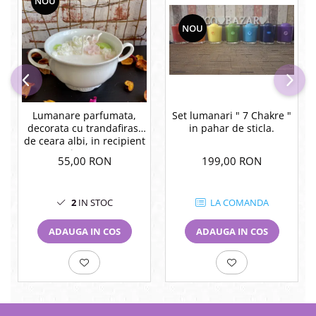
NOU
NOU
Lumanare parfumata,
Set lumanari " 7 Chakre "
decorata cu trandafirasi
in pahar de sticla.
de ceara albi, in recipient
vintage.
55,00 RON
199,00 RON
2
IN STOC
LA COMANDA
ADAUGA IN COS
ADAUGA IN COS