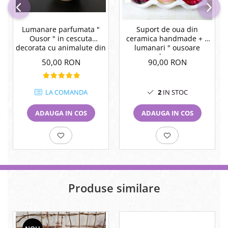
Lumanare parfumata "
Suport de oua din
Ousor " in cescuta
ceramica handmade + 3
decorata cu animalute din
lumanari " ousoare
ceramica.
parfumate "
50,00 RON
90,00 RON
LA COMANDA
2
IN STOC
ADAUGA IN COS
ADAUGA IN COS
Produse similare