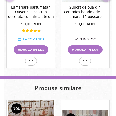
Lumanare parfumata "
Suport de oua din
Ousor " in cescuta
ceramica handmade + 3
decorata cu animalute din
lumanari " ousoare
ceramica.
parfumate "
50,00 RON
90,00 RON
LA COMANDA
2
IN STOC
ADAUGA IN COS
ADAUGA IN COS
Produse similare
NOU