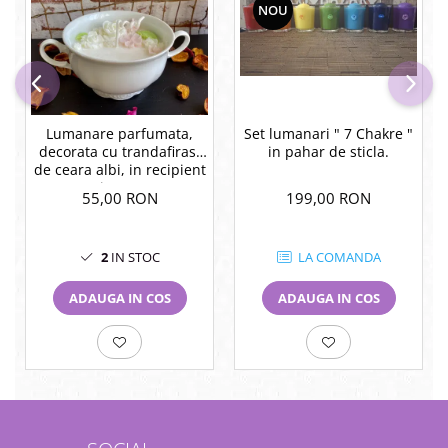
NOU
Lumanare parfumata,
Set lumanari " 7 Chakre "
decorata cu trandafirasi
in pahar de sticla.
de ceara albi, in recipient
vintage.
55,00 RON
199,00 RON
2
IN STOC
LA COMANDA
ADAUGA IN COS
ADAUGA IN COS