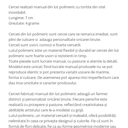
Cercei realizati manual din lut polimeric cu tortite din otel
inoxidabil.
Lungime: 7 cm
Greutate: 4 grame
Cerceii din lut polimeric sunt cercei care se remarca imediat, sunt
plini de culoare si adauga personalitate oricarei tinute.
Cerceii sunt usori, comozi si foarte versatili.
Lutul polimeric este un material flexibil și durabil iar cerceii din lut
polimeric sunt foarte usori si rezistenti in timp.
Toate piesele sunt lucrate manual, cu pasiune si atentie la detalii.
Modelul este unicat; fiind lucrate manual produsele nu se pot
reproduce identic si pot prezenta variatii usoare de marime,
forma si culoare. De asemenea pot aparea mici imperfectiuni care
dau insa unicitate si caracter produsului.
Cerceii fabricați manual din lut polimeric adaugă un farmec
distinct și personalizat oricărei ținute. Fiecare pereche este
realizată cu pricepere și pasiune, reflectând creativitatea și
abilitățile artistului care le-a modelat cu grijă.
Lutul polimeric, un material versatil și maleabil, oferă posibilități
nelimitate în ceea ce privește designul și culorile. Fie că sunt în
formă de flori delicate, fie ca au forme geometrice moderne sau