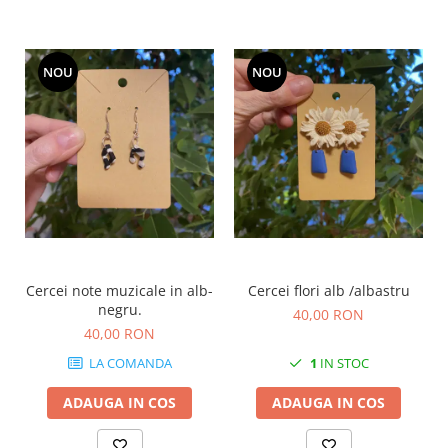
NOU
NOU
Cercei note muzicale in alb-
Cercei flori alb /albastru
C
negru.
40,00 RON
40,00 RON
LA COMANDA
1
IN STOC
ADAUGA IN COS
ADAUGA IN COS