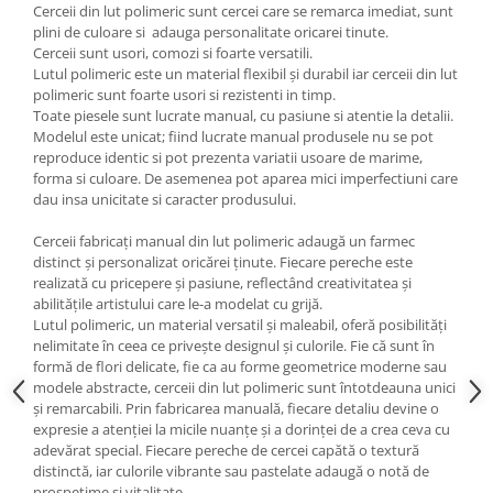
Cerceii din lut polimeric sunt cercei care se remarca imediat, sunt
plini de culoare si adauga personalitate oricarei tinute.
Cerceii sunt usori, comozi si foarte versatili.
Lutul polimeric este un material flexibil și durabil iar cerceii din lut
polimeric sunt foarte usori si rezistenti in timp.
Toate piesele sunt lucrate manual, cu pasiune si atentie la detalii.
Modelul este unicat; fiind lucrate manual produsele nu se pot
reproduce identic si pot prezenta variatii usoare de marime,
forma si culoare. De asemenea pot aparea mici imperfectiuni care
dau insa unicitate si caracter produsului.
Cerceii fabricați manual din lut polimeric adaugă un farmec
distinct și personalizat oricărei ținute. Fiecare pereche este
realizată cu pricepere și pasiune, reflectând creativitatea și
abilitățile artistului care le-a modelat cu grijă.
Lutul polimeric, un material versatil și maleabil, oferă posibilități
nelimitate în ceea ce privește designul și culorile. Fie că sunt în
formă de flori delicate, fie ca au forme geometrice moderne sau
modele abstracte, cerceii din lut polimeric sunt întotdeauna unici
și remarcabili. Prin fabricarea manuală, fiecare detaliu devine o
expresie a atenției la micile nuanțe și a dorinței de a crea ceva cu
adevărat special. Fiecare pereche de cercei capătă o textură
distinctă, iar culorile vibrante sau pastelate adaugă o notă de
prospețime și vitalitate.