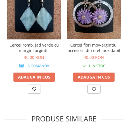
Cercei romb, jad verde cu
Cercei flori mov-argintiu,
margini argintii.
accesorii din otel inoxidabil
40,00 RON
40,00 RON
LA COMANDA
1
IN STOC
ADAUGA IN COS
ADAUGA IN COS
PRODUSE SIMILARE