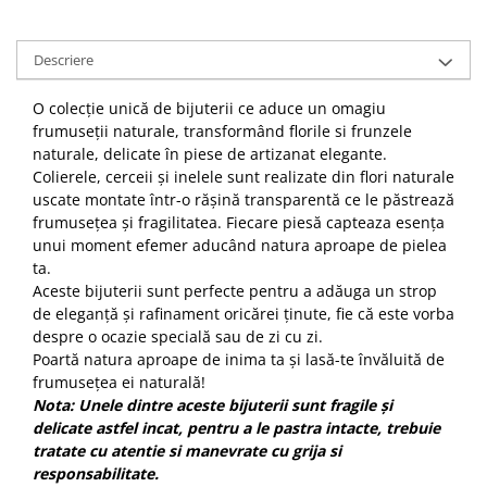
Descriere
O colecție unică de bijuterii ce aduce un omagiu
frumuseții naturale, transformând florile si frunzele
naturale, delicate în piese de artizanat elegante.
Colierele, cerceii și inelele sunt realizate din flori naturale
uscate montate într-o rășină transparentă ce le păstrează
frumusețea și fragilitatea. Fiecare piesă capteaza esența
unui moment efemer aducând natura aproape de pielea
ta.
Aceste bijuterii sunt perfecte pentru a adăuga un strop
de eleganță și rafinament oricărei ținute, fie că este vorba
despre o ocazie specială sau de zi cu zi.
Poartă natura aproape de inima ta și lasă-te învăluită de
frumusețea ei naturală!
Nota: Unele dintre aceste bijuterii sunt fragile și
delicate astfel incat, pentru a le pastra intacte, trebuie
tratate cu atentie si manevrate cu grija si
responsabilitate.