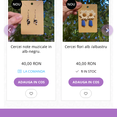
NOU
NOU
Cercei note muzicale in
Cercei flori alb /albastru
alb-negru.
40,00 RON
40,00 RON
LA COMANDA
1
IN STOC
ADAUGA IN COS
ADAUGA IN COS