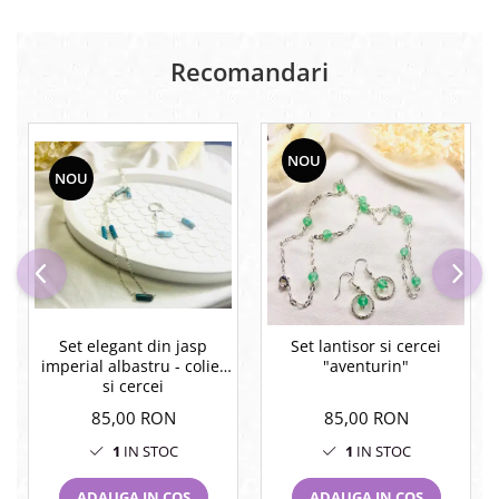
Recomandari
NOU
NOU
Set elegant din jasp
Set lantisor si cercei
imperial albastru - colier
"aventurin"
si cercei
85,00 RON
85,00 RON
1
IN STOC
1
IN STOC
ADAUGA IN COS
ADAUGA IN COS