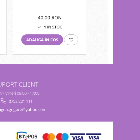
albe.
40,00 RON
40,00 RO
1
IN STOC
1
IN STO
ADAUGA IN COS
ADAUGA IN COS
UPORT CLIENTI
i - Vineri 09:00 - 17:00
0752 221 111
gda.grigore@yahoo.com