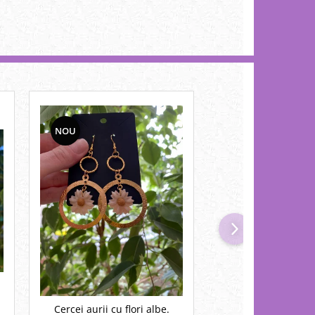
NOU
NOU
Cercei aurii cu flori albe.
Cercei portocalii cu floricele