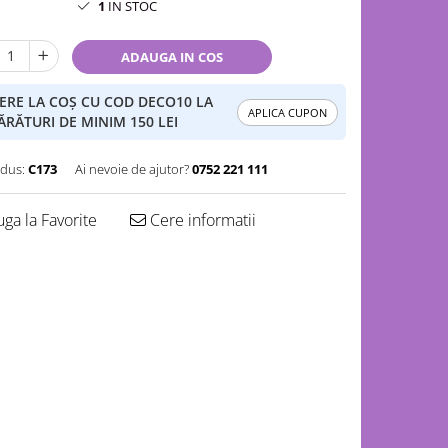
1
IN STOC
ADAUGA IN COS
ERE LA COȘ CU COD DECO10 LA
APLICA CUPON
RĂTURI DE MINIM 150 LEI
dus:
C173
Ai nevoie de ajutor?
0752 221 111
ga la Favorite
Cere informatii