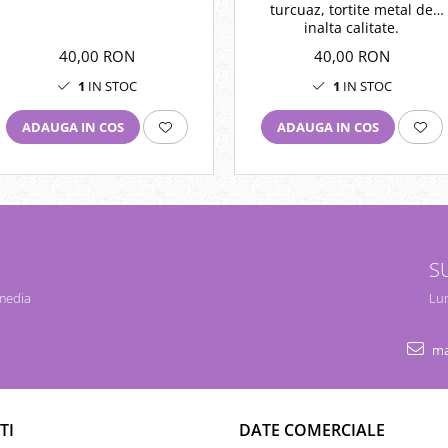
turcuaz, tortite metal de
inalta calitate.
40,00 RON
40,00 RON
1
IN STOC
1
IN STOC
ADAUGA IN COS
ADAUGA IN COS
S
 media
Lun
ma
TI
DATE COMERCIALE