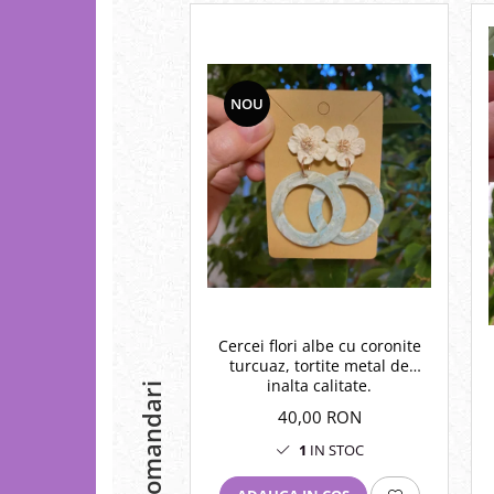
NOU
Cercei flori albe cu coronite
turcuaz, tortite metal de
inalta calitate.
Recomandari
40,00 RON
1
IN STOC