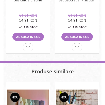
Set decorativ "Pisicute"
Set Chic alb/auriu
61,01 RON
61,01 RON
54,91 RON
54,91 RON
1
IN STOC
1
IN STOC
ADAUGA IN COS
ADAUGA IN COS
Produse similare
NOU
NOU