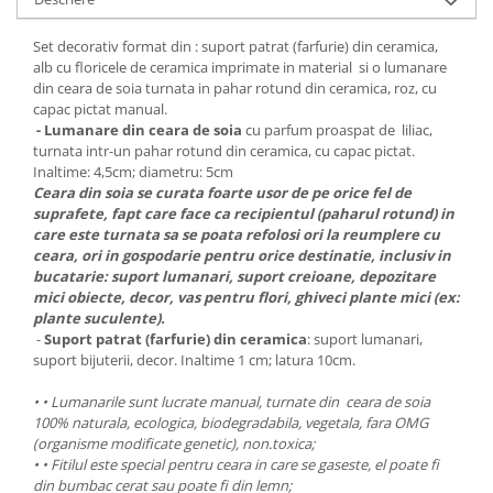
Set decorativ format din : suport patrat (farfurie) din ceramica,
alb cu floricele de ceramica imprimate in material si o lumanare
din ceara de soia turnata in pahar rotund din ceramica, roz, cu
capac pictat manual.
-
Lumanare din ceara de soia
cu parfum proaspat de liliac,
turnata intr-un pahar rotund din ceramica, cu capac pictat.
Inaltime: 4,5cm; diametru: 5cm
Ceara din soia se curata foarte usor de pe orice fel de
suprafete, fapt care face ca recipientul (paharul rotund) in
care este turnata sa se poata refolosi ori la reumplere cu
ceara, ori in gospodarie pentru orice destinatie, inclusiv in
bucatarie: suport lumanari, suport creioane, depozitare
mici obiecte, decor, vas pentru flori, ghiveci plante mici (ex:
plante suculente).
-
Suport patrat (farfurie) din ceramica
: suport lumanari,
suport bijuterii, decor. Inaltime 1 cm; latura 10cm.
• • Lumanarile sunt lucrate manual, turnate din
ceara de soia
100% naturala, ecologica, biodegradabila, vegetala, fara OMG
(organisme modificate genetic), non.toxica;
• • Fitilul este special pentru ceara in care se gaseste, el poate fi
din bumbac cerat sau poate fi din lemn;