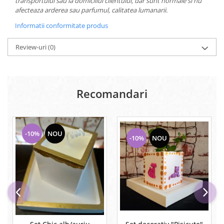
transportului sau la domiciliul clientului, dar sunt normale si nu
afecteaza arderea sau parfumul, calitatea lumanarii.
Informatii conformitate produs
Review-uri
(0)
Recomandari
-10%
NOU
-10%
NOU