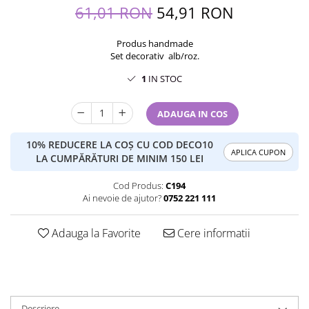
61,01 RON
54,91 RON
Produs handmade
Set decorativ alb/roz.
1
IN STOC
ADAUGA IN COS
10% REDUCERE LA COȘ CU COD DECO10
APLICA CUPON
LA CUMPĂRĂTURI DE MINIM 150 LEI
Cod Produs:
C194
Ai nevoie de ajutor?
0752 221 111
Adauga la Favorite
Cere informatii
Descriere