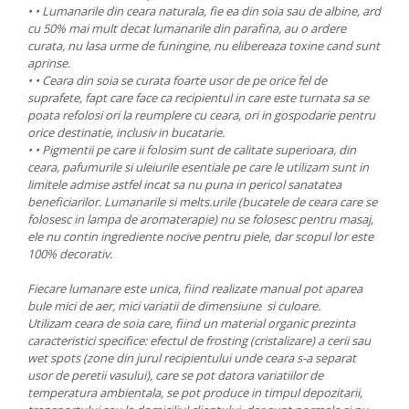
• • Lumanarile din ceara naturala, fie ea din soia sau de albine, ard
cu 50% mai mult decat lumanarile din parafina, au o ardere
curata, nu lasa urme de funingine, nu elibereaza toxine cand sunt
aprinse.
• • Ceara din soia se curata foarte usor de pe orice fel de
suprafete, fapt care face ca recipientul in care este turnata sa se
poata refolosi ori la reumplere cu ceara, ori in gospodarie pentru
orice destinatie, inclusiv in bucatarie.
• • Pigmentii pe care ii folosim sunt de calitate superioara, din
ceara, pafumurile si uleiurile esentiale pe care le utilizam sunt in
limitele admise astfel incat sa nu puna in pericol sanatatea
beneficiarilor. Lumanarile si melts.urile (bucatele de ceara care se
folosesc in lampa de aromaterapie) nu se folosesc pentru masaj,
ele nu contin ingrediente nocive pentru piele, dar scopul lor este
100% decorativ.
Fiecare lumanare este unica, fiind realizate manual pot aparea
bule mici de aer, mici variatii de dimensiune si culoare.
Utilizam ceara de soia care, fiind un material organic prezinta
caracteristici specifice: efectul de frosting (cristalizare) a cerii sau
wet spots (zone din jurul recipientului unde ceara s-a separat
usor de peretii vasului), care se pot datora variatiilor de
temperatura ambientala, se pot produce in timpul depozitarii,