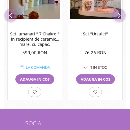
Set lumanari " 7 Chakre "
Set "Ursulet"
in recipient de ceramica
mare, cu capac.
599,00 RON
76,26 RON
LA COMANDA
1
IN STOC
ADAUGA IN COS
ADAUGA IN COS
SOCIAL