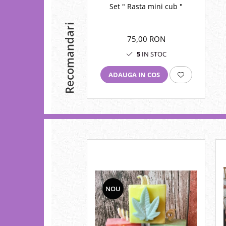
Set " Rasta mini cub "
Recomandari
75,00 RON
5
IN STOC
ADAUGA IN COS
NOU