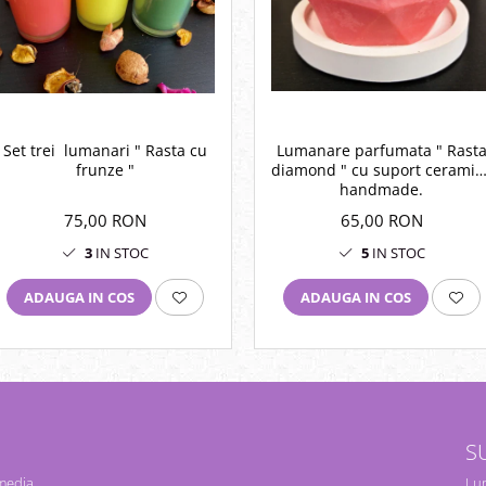
Set trei lumanari " Rasta cu
Lumanare parfumata " Rast
frunze "
diamond " cu suport ceramic
handmade.
75,00 RON
65,00 RON
3
IN STOC
5
IN STOC
ADAUGA IN COS
ADAUGA IN COS
S
 media
Lun