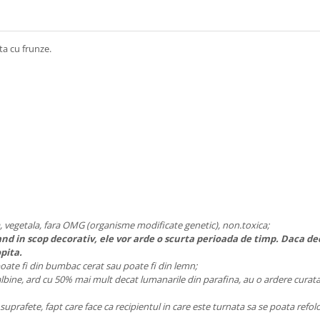
ta cu frunze.
, vegetala, fara OMG (organisme modificate genetic), non.toxica;
 in scop decorativ, ele vor arde o scurta perioada de timp. Daca deci
pita.
l poate fi din bumbac cerat sau poate fi din lemn;
e albine, ard cu 50% mai mult decat lumanarile din parafina, au o ardere curat
e suprafete, fapt care face ca recipientul in care este turnata sa se poata refo