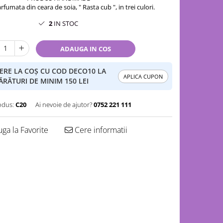
umata din ceara de soia, " Rasta cub ", in trei culori.
2
IN STOC
ADAUGA IN COS
ERE LA COȘ CU COD DECO10 LA
APLICA CUPON
RĂTURI DE MINIM 150 LEI
odus:
C20
Ai nevoie de ajutor?
0752 221 111
ga la Favorite
Cere informatii