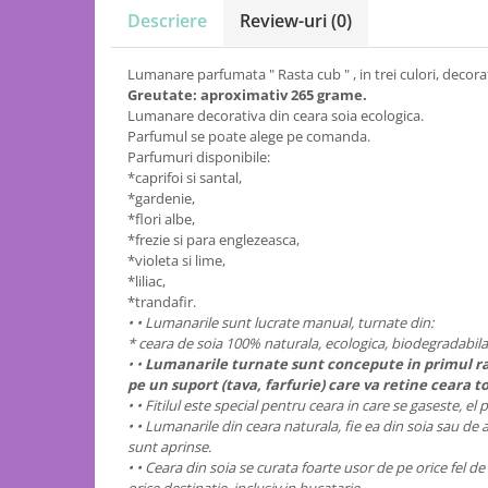
Descriere
Review-uri
(0)
Lumanare parfumata " Rasta cub " , in trei culori, decora
Greutate: aproximativ 265 grame.
Lumanare decorativa din ceara soia ecologica.
Parfumul se poate alege pe comanda.
Parfumuri disponibile:
*caprifoi si santal,
*gardenie,
*flori albe,
*frezie si para englezeasca,
*violeta si lime,
*liliac,
*trandafir.
• • Lumanarile sunt lucrate manual, turnate din:
* ceara de soia 100% naturala, ecologica, biodegradabila
• •
Lumanarile turnate sunt concepute in primul rand
pe un suport (tava, farfurie) care va retine ceara to
• • Fitilul este special pentru ceara in care se gaseste, e
• • Lumanarile din ceara naturala, fie ea din soia sau d
sunt aprinse.
• • Ceara din soia se curata foarte usor de pe orice fel d