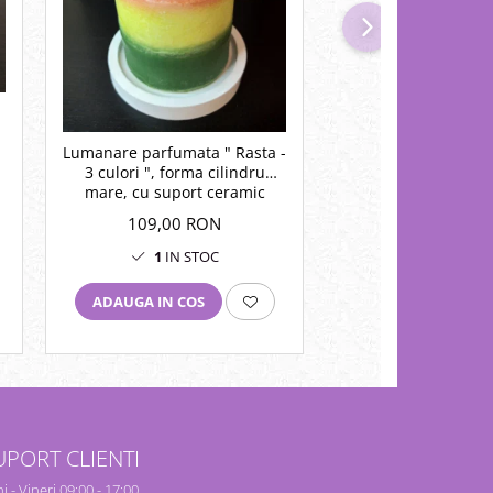
NOU
a
Lumanare parfumata " Rasta -
Set " Rasta
a
3 culori ", forma cilindru
mare, cu suport ceramic
109,00 RON
110,00 RO
1
IN STOC
1
IN STO
ADAUGA IN COS
ADAUGA IN COS
UPORT CLIENTI
i - Vineri 09:00 - 17:00