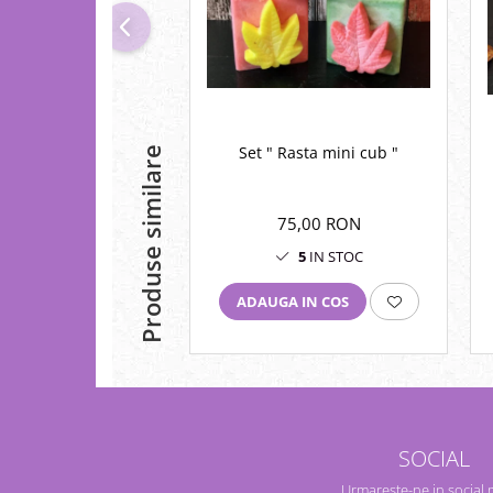
Set " Rasta mini cub "
Produse similare
75,00 RON
5
IN STOC
ADAUGA IN COS
SOCIAL
Urmareste-ne in social