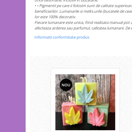
orice destinatie, inclusiv in bucatarie.
• • Pigmentii pe care ii folosim sunt de calitate superioar
beneficiarilor. Lumanarile si melts.urile (bucatele de ce
lor este 100% decorativ.
Fiecare lumanare este unica, fiind realizata manual pot a
afecteaza arderea sau parfumul, calitatea lumanarii. De e
Informatii conformitate produs
NOU