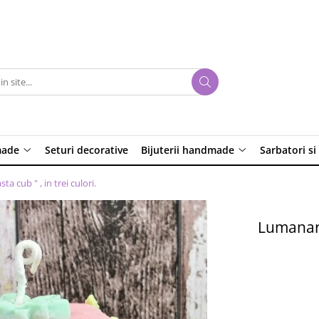
made
Seturi decorative
Bijuterii handmade
Sarbatori si
 cub " , in trei culori.
Lumanare