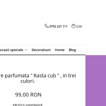
0752 221 111
0,00
 ocazii speciale
Decoratiuni
Home
Blog
 parfumata " Rasta cub " , in trei
culori.
99,00 RON
PRODUS HANDMADE