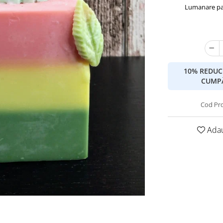
Lumanare parf
10% REDUC
CUMPĂ
Cod Pr
Adau