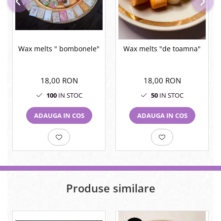
Wax melts " bombonele"
Wax melts "de toamna"
18,00 RON
18,00 RON
100
IN STOC
50
IN STOC
ADAUGA IN COS
ADAUGA IN COS
Produse similare