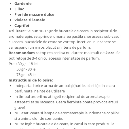
Gardenie
Liliac
Flori de mazare dulce
Violete si lamaie
Caprifoi
Utilizare
: Se pun 10-15 gr de bucatele de ceara in recipientul de
aromaterapie, se aprinde lumanarea pastila si se aseaza sub vasul
cu ceara, bucatelele de ceara se vor topi incet iar in incapere se
va raspandi un miros placut si intens de parfum.
Recomandam
ca topirea cerii sa nu dureze mai mult de
2 ore
. Se
pot retopi de 3-4 ori cu aceeasi intensitate de parfum.
Pret: 30 gr - 18 lei
50 gr - 30 lei
75 gr - 45 lei
Instructiuni de folosire:
Indepartati orice urma de ambalaj (hartie, plastic) din ceara
parfumata inainte de utilizare
In timpul arderii nu atingeti recipientul de aromaterapie,
asteptati sa se raceasca. Ceara fierbinte poate provoca arsuri
grave!
Nu lasati ceara si lampa de aromaterapie la indemana copiilor
si a animalelor de companie.
Nu se inghit bucatelele de ceara, in cazul in care produsul a