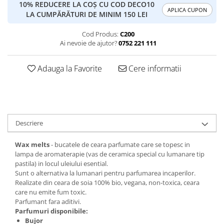
10% REDUCERE LA COȘ CU COD DECO10
APLICA CUPON
LA CUMPĂRĂTURI DE MINIM 150 LEI
Cod Produs:
C200
Ai nevoie de ajutor?
0752 221 111
Adauga la Favorite
Cere informatii
Descriere
Wax melts
- bucatele de ceara parfumate care se topesc in
lampa de aromaterapie (vas de ceramica special cu lumanare tip
pastila) in locul uleiului esential.
Sunt o alternativa la lumanari pentru parfumarea incaperilor.
Realizate din ceara de soia 100% bio, vegana, non-toxica, ceara
care nu emite fum toxic.
Parfumant fara aditivi.
Parfumuri disponibile:
Bujor