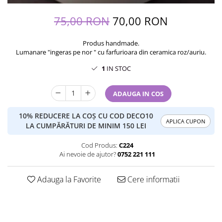
75,00 RON
70,00 RON
Produs handmade.
Lumanare "ingeras pe nor " cu farfurioara din ceramica roz/auriu.
1
IN STOC
ADAUGA IN COS
10% REDUCERE LA COȘ CU COD DECO10
APLICA CUPON
LA CUMPĂRĂTURI DE MINIM 150 LEI
Cod Produs:
C224
Ai nevoie de ajutor?
0752 221 111
Adauga la Favorite
Cere informatii