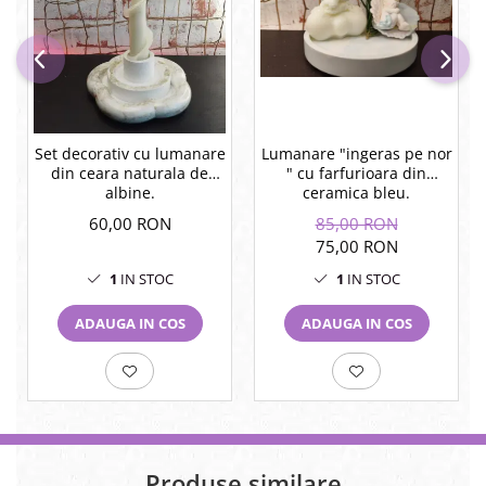
Lumanare "ingeras pe nor
Set decorativ cu lumanare
" cu farfurioara din
din ceara naturala de
ceramica bleu.
albine.
85,00 RON
60,00 RON
75,00 RON
1
IN STOC
1
IN STOC
ADAUGA IN COS
ADAUGA IN COS
Produse similare