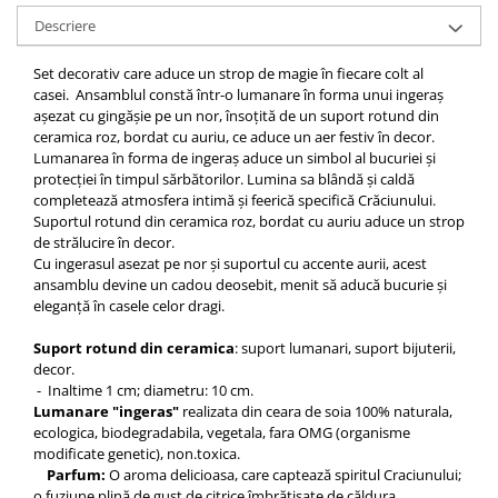
Descriere
Set decorativ care aduce un strop de magie în fiecare colt al
casei. Ansamblul constă într-o lumanare în forma unui ingeraș
așezat cu gingășie pe un nor, însoțită de un suport rotund din
ceramica roz, bordat cu auriu, ce aduce un aer festiv în decor.
Lumanarea în forma de ingeraș aduce un simbol al bucuriei și
protecției în timpul sărbătorilor. Lumina sa blândă și caldă
completează atmosfera intimă și feerică specifică Crăciunului.
Suportul rotund din ceramica roz, bordat cu auriu aduce un strop
de strălucire în decor.
Cu ingerasul asezat pe nor și suportul cu accente aurii, acest
ansamblu devine un cadou deosebit, menit să aducă bucurie și
eleganță în casele celor dragi.
Suport rotund din ceramica
: suport lumanari, suport bijuterii,
decor.
- Inaltime 1 cm; diametru: 10 cm.
Lumanare "ingeras"
realizata din ceara de soia 100% naturala,
ecologica, biodegradabila, vegetala, fara OMG (organisme
modificate genetic), non.toxica.
Parfum:
O aroma delicioasa, care captează spiritul Craciunului;
o fuziune plină de gust de citrice îmbrățișate de căldura