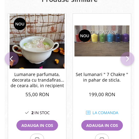
NOU
NOU
Lumanare parfumata,
Set lumanari " 7 Chakre "
decorata cu trandafirasi
in pahar de sticla.
de ceara albi, in recipient
vintage.
55,00 RON
199,00 RON
2
IN STOC
LA COMANDA
ADAUGA IN COS
ADAUGA IN COS