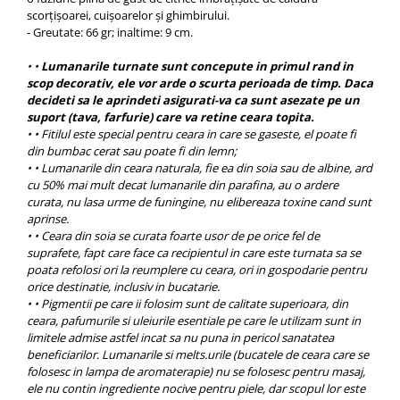
scorțișoarei, cuișoarelor și ghimbirului.
- Greutate: 66 gr; inaltime: 9 cm.
• •
Lumanarile turnate sunt concepute in primul rand in
scop decorativ, ele vor arde o scurta perioada de timp. Daca
decideti sa le aprindeti asigurati-va ca sunt asezate pe un
suport (tava, farfurie) care va retine ceara topita.
• • Fitilul este special pentru ceara in care se gaseste, el poate fi
din bumbac cerat sau poate fi din lemn;
• • Lumanarile din ceara naturala, fie ea din soia sau de albine, ard
cu 50% mai mult decat lumanarile din parafina, au o ardere
curata, nu lasa urme de funingine, nu elibereaza toxine cand sunt
aprinse.
• • Ceara din soia se curata foarte usor de pe orice fel de
suprafete, fapt care face ca recipientul in care este turnata sa se
poata refolosi ori la reumplere cu ceara, ori in gospodarie pentru
orice destinatie, inclusiv in bucatarie.
• • Pigmentii pe care ii folosim sunt de calitate superioara, din
ceara, pafumurile si uleiurile esentiale pe care le utilizam sunt in
limitele admise astfel incat sa nu puna in pericol sanatatea
beneficiarilor. Lumanarile si melts.urile (bucatele de ceara care se
folosesc in lampa de aromaterapie) nu se folosesc pentru masaj,
ele nu contin ingrediente nocive pentru piele, dar scopul lor este