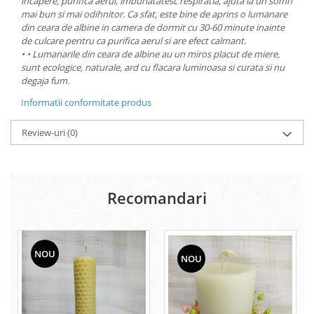
incapere, purifica aerul, imbunatatesc respiratia, ajuta la un somn
mai bun si mai odihnitor. Ca sfat, este bine de aprins o lumanare
din ceara de albine in camera de dormit cu 30-60 minute inainte
de culcare pentru ca purifica aerul si are efect calmant.
• • Lumanarile din ceara de albine au un miros placut de miere,
sunt ecologice, naturale, ard cu flacara luminoasa si curata si nu
degaja fum.
Informatii conformitate produs
Review-uri
(0)
Recomandari
NOU
NOU