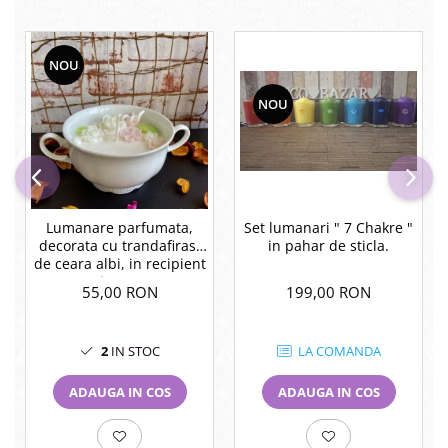
NOU
NOU
Lumanare parfumata,
Set lumanari " 7 Chakre "
decorata cu trandafirasi
in pahar de sticla.
de ceara albi, in recipient
vintage.
55,00 RON
199,00 RON
2
IN STOC
LA COMANDA
ADAUGA IN COS
ADAUGA IN COS