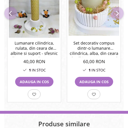
Lumanare cilindrica,
Set decorativ compus
rulata, din ceara de
dintr-o lumanare
albine si suport - sfesnic
cilindrica, alba, din ceara
din ceramica decorat cu
de albine, un vas rotund
40,00 RON
60,00 RON
albinute.
si o farfurie ovala din
ceramica.
1
IN STOC
1
IN STOC
ADAUGA IN COS
ADAUGA IN COS
Produse similare