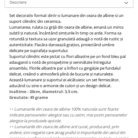
Descriere
Set decorativ format dintr-o lumanare din ceara de albine si un
suport cilindric din ceramica.
Lumanarea, rulata cu grijă din ceara de albine, emană un miros
subtil și natural, încântând simțurile în timp ce arde. Forma sa
rotundă și textura sa ușor granulată adaugă o notă de rustic și
autenticitate. Flacăra dansează grațios, proiectând umbre
delicate pe suprafața suportului.
Suportul cilindric este pictat cu flori albastre pe un fond bleu pal
adaugand o notă de prospețime și seninătate întregului
ansamblu. Florile albastre par a înflori cu gingășie pe fundalul
delicat, creând o atmosferă plină de bucurie și naturalețe.
Această lumanare și suportul ei alcătuiesc un set fermecător,
aducând cu sine o armonie de culori și un design delicat.
Inaltime - 20cm, diametrul: 3,5 cm.
Greutate: 45 grame
• • Lumanarile din ceara de albine 100% naturala sunt foarte
indicate persoanelor alergice sau cu astm, mai putin persoanelor
alergice la produsele apicole.
• • Lumanarile din ceara de albine ard curat, producand, prin
ardere, ioni negativi care atrag praful si impuritatile din aerul din