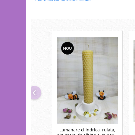
NOU
Lumanare cilindrica, rulata,