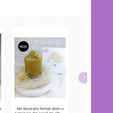
NOU
NOU
Set decorativ format dintr-o
a
Lumanare decorat