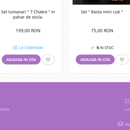
Set " Rasta mini cub "
Set lumanari " 7 Chakre " in
pahar de sticla.
75,00 RON
199,00 RON
5
IN STOC
LA COMANDA
ADAUGA IN COS
ADAUGA IN COS
S
 media
Lun
ma