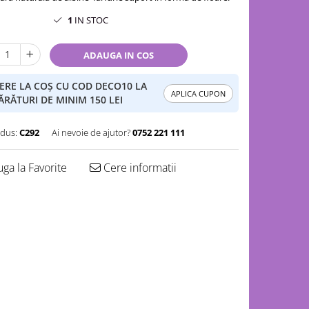
1
IN STOC
ADAUGA IN COS
ERE LA COȘ CU COD DECO10 LA
APLICA CUPON
RĂTURI DE MINIM 150 LEI
dus:
C292
Ai nevoie de ajutor?
0752 221 111
ga la Favorite
Cere informatii