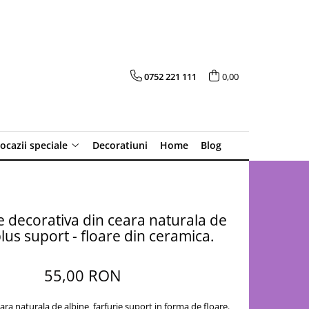
0752 221 111
0,00
 ocazii speciale
Decoratiuni
Home
Blog
decorativa din ceara naturala de
lus suport - floare din ceramica.
55,00 RON
ra naturala de albine farfurie suport in forma de floare.