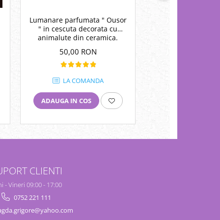
Lumanare parfumata " Ousor
Set lumanari " 7 Cha
" in cescuta decorata cu
recipient cerami
animalute din ceramica.
50,00 RON
249,00 RO
LA COMANDA
LA COMA
ADAUGA IN COS
ADAUGA IN COS
UPORT CLIENTI
i - Vineri 09:00 - 17:00
0752 221 111
gda.grigore@yahoo.com