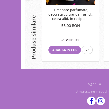
Lumanare parfumata,
decorata cu trandafirasi de
Produse similare
ceara albi, in recipient
vintage.
55,00 RON
2
IN STOC
ADAUGA IN COS
SOCIAL
Urmareste-ne in social