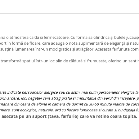
ă o atmosferă caldă și fermecătoare. Cu forma sa cilindrică și bulele jucăuș
uport în formă de floare, care adaugă o notă suplimentară de eleganță și natu
t să susțină lumanarea într-un mod gratios și atrăgător. Acesasta farfuriuta c
transformă spațiul într-un loc plin de căldură și frumusețe, oferind un senti
arte indicate persoanelor alergice sau cu astm, mai putin persoanelor alergice la
rin ardere, ioni negativi care atrag praful si impuritatile din aerul din incapere, 
lumanare din ceara de albine in camera de dormit cu 30-60 minute inainte de culcar
miere, sunt ecologice, naturale, ard cu flacara luminoasa si curata si nu degaja f
asezata pe un suport (tava, farfurie) care va retine ceara topita.