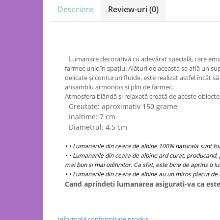
Descriere
Review-uri
(0)
L
umanare decorativă cu adevărat specială, care eman
farmec unic în spațiu. Alături de aceasta se află un s
delicate și contururi fluide, este realizat astfel încâ
ansamblu armonios și plin de farmec.
Atmosfera blândă și relaxată creată de aceste obiecte 
Greutate: aproximativ 150 grame
Inaltime: 7 cm
Diametrul: 4,5 cm
• • Lumanarile din ceara de albine 100% naturala sunt fo
• • Lumanarile din ceara de albine ard curat, producand, p
mai bun si mai odihnitor. Ca sfat, este bine de aprins o 
• • Lumanarile din ceara de albine au un miros placut de 
Cand aprindeti lumanarea asigurati-va ca este 
Informatii conformitate produs