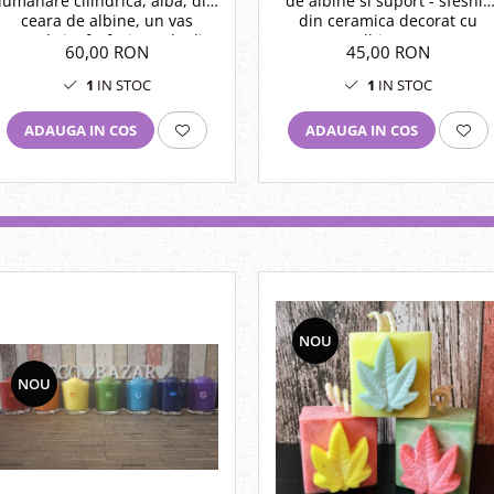
lumanare cilindrica, alba, din
de albine si suport - sfesnic
ceara de albine, un vas
din ceramica decorat cu
rotund si o farfurie ovala din
albinute.
60,00 RON
45,00 RON
ceramica.
1
IN STOC
1
IN STOC
ADAUGA IN COS
ADAUGA IN COS
NOU
NOU