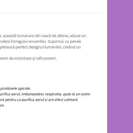
e, această lumanare din ceară de albine, aduce un
ralețe întregului ansamblu. Suportul, cu petale
ompletează perfect designul lumanării, creând un
ment de intimitate și rafinament.
 produsele apicole.
purifica aerul, imbunatatesc respiratia, ajuta la un somn
e pentru ca purifica aerul si are efect calmant.
um.