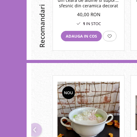
din ceara de albine si suport -
sfesnic din ceramica decorat
Recomandari
cu albinute.
40,00 RON
1
IN STOC
ADAUGA IN COS
NOU