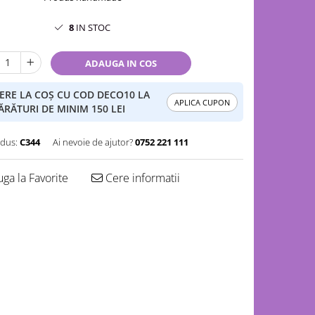
8
IN STOC
ADAUGA IN COS
ERE LA COȘ CU COD DECO10 LA
APLICA CUPON
RĂTURI DE MINIM 150 LEI
dus:
C344
Ai nevoie de ajutor?
0752 221 111
ga la Favorite
Cere informatii