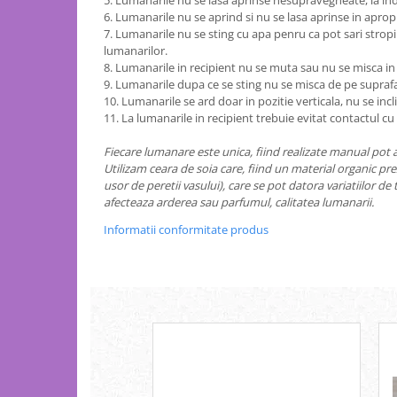
5. Lumanarile nu se lasa aprinse nesupravegheate, la in
6. Lumanarile nu se aprind si nu se lasa aprinse in aprop
7. Lumanarile nu se sting cu apa penru ca pot sari stropi f
lumanarilor.
8. Lumanarile in recipient nu se muta sau nu se misca i
9. Lumanarile dupa ce se sting nu se misca de pe supraf
10. Lumanarile se ard doar in pozitie verticala, nu se inc
11. La lumanarile in recipient trebuie evitat contactul c
Fiecare lumanare este unica, fiind realizate manual pot a
Utilizam ceara de soia care, fiind un material organic prez
usor de peretii vasului), care se pot datora variatiilor d
afecteaza arderea sau parfumul, calitatea lumanarii.
Informatii conformitate produs