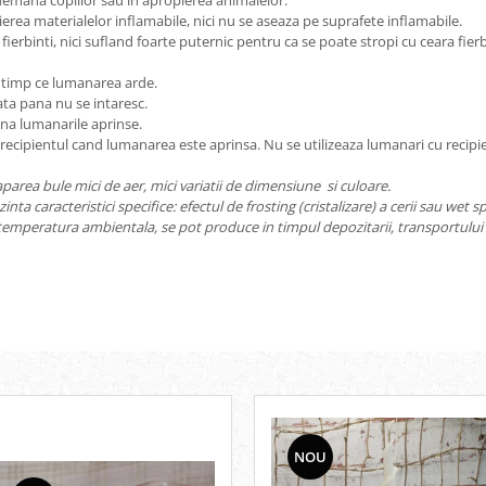
demana copiilor sau in apropierea animalelor.
ierea materialelor inflamabile, nici nu se aseaza pe suprafete inflamabile.
ierbinti, nici sufland foarte puternic pentru ca se poate stropi cu ceara fierb
n timp ce lumanarea arde.
ata pana nu se intaresc.
lina lumanarile aprinse.
u recipientul cand lumanarea este aprinsa. Nu se utilizeaza lumanari cu recipi
parea bule mici de aer, mici variatii de dimensiune si culoare.
inta caracteristici specifice: efectul de frosting (cristalizare) a cerii sau wet
e temperatura ambientala, se pot produce in timpul depozitarii, transportului 
NOU