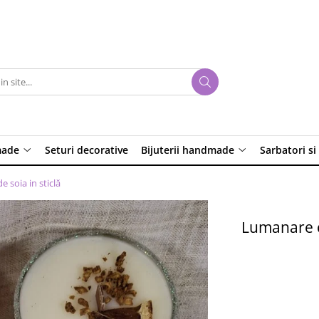
made
Seturi decorative
Bijuterii handmade
Sarbatori si
 soia in sticlă
Lumanare c