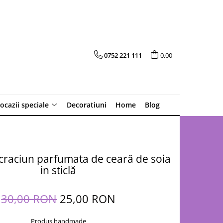
0752 221 111
0,00
 ocazii speciale
Decoratiuni
Home
Blog
raciun parfumata de ceară de soia
in sticlă
30,00 RON
25,00 RON
Produs handmade