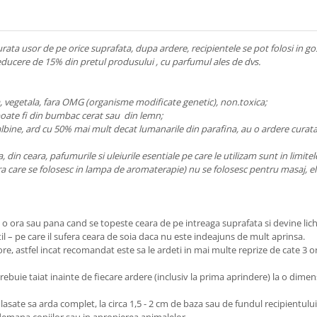
urata usor de pe orice suprafata, dupa ardere, recipientele se pot folosi in go
 reducere de 15% din pretul produsului , cu parfumul ales de dvs.
, vegetala, fara OMG (organisme modificate genetic), non.toxica;
l poate fi din bumbac cerat sau din lemn;
e albine, ard cu 50% mai mult decat lumanarile din parafina, au o ardere curat
a, din ceara, pafumurile si uleiurile esentiale pe care le utilizam sunt in limit
ara care se folosesc in lampa de aromaterapie) nu se folosesc pentru masaj, e
n o ora sau pana cand se topeste ceara de pe intreaga suprafata si devine li
til – pe care il sufera ceara de soia daca nu este indeajuns de mult aprinsa.
ore, astfel incat recomandat este sa le ardeti in mai multe reprize de cate 3 o
l trebuie taiat inainte de fiecare ardere (inclusiv la prima aprindere) la o d
e lasate sa arda complet, la circa 1,5 - 2 cm de baza sau de fundul recipientului