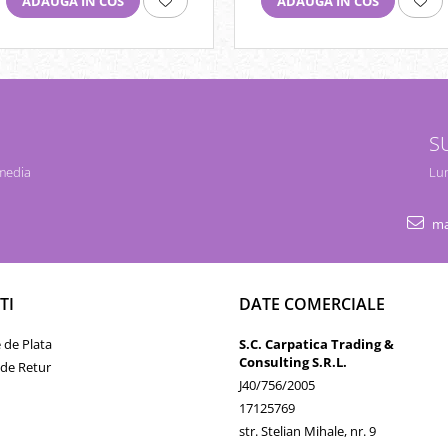
ADAUGA IN COS
ADAUGA IN COS
S
 media
Lun
ma
TI
DATE COMERCIALE
de Plata
S.C. Carpatica Trading &
Consulting S.R.L.
 de Retur
J40/756/2005
17125769
str. Stelian Mihale, nr. 9