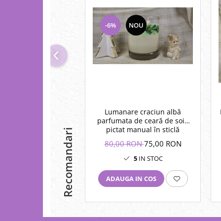
-6%
NOU
Lumanare craciun albă
parfumata de ceară de soia
pictat manual în sticlă
Recomandari
80,00 RON
75,00 RON
5
IN STOC
ADAUGA IN COS