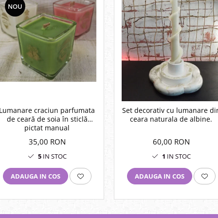
NOU
Lumanare craciun parfumata
Set decorativ cu lumanare di
de ceară de soia în sticlă
ceara naturala de albine.
pictat manual
35,00 RON
60,00 RON
5
IN STOC
1
IN STOC
ADAUGA IN COS
ADAUGA IN COS