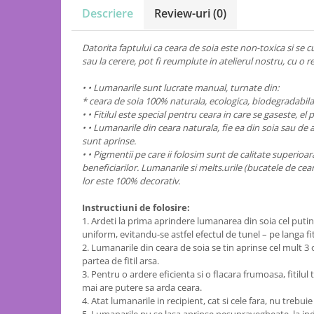
Descriere
Review-uri
(0)
Datorita faptului ca ceara de soia este non-toxica si se c
sau la cerere, pot fi reumplute in atelierul nostru, cu o
• • Lumanarile sunt lucrate manual, turnate din:
* ceara de soia 100% naturala, ecologica, biodegradabila
• • Fitilul este special pentru ceara in care se gaseste, e
• • Lumanarile din ceara naturala, fie ea din soia sau d
sunt aprinse.
• • Pigmentii pe care ii folosim sunt de calitate superioar
beneficiarilor. Lumanarile si melts.urile (bucatele de ce
lor este 100% decorativ.
Instructiuni de folosire:
1. Ardeti la prima aprindere lumanarea din soia cel puti
uniform, evitandu-se astfel efectul de tunel – pe langa fi
2. Lumanarile din ceara de soia se tin aprinse cel mult 3 
partea de fitil arsa.
3. Pentru o ardere eficienta si o flacara frumoasa, fitilu
mai are putere sa arda ceara.
4. Atat lumanarile in recipient, cat si cele fara, nu trebui