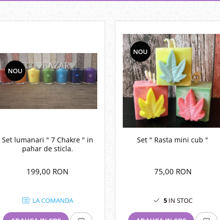
NOU
NOU
Set " Rasta mini cub "
Set lumanari " 7 Chakre " in
pahar de sticla.
75,00 RON
199,00 RON
5
IN STOC
LA COMANDA