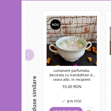
NOU
Lumanare parfumata,
decorata cu trandafirasi de
Produse similare
ceara albi, in recipient
vintage.
55,00 RON
2
IN STOC