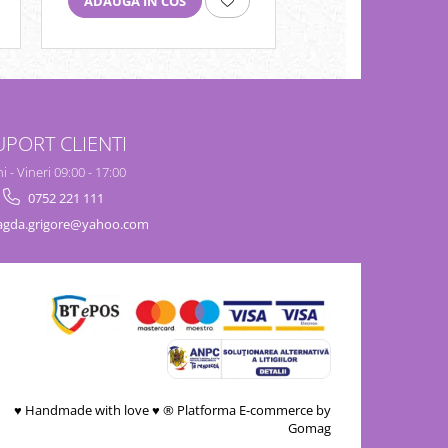
ADAUGA IN COS
ADAUGA IN COS
UPORT CLIENTI
i - Vineri 09:00 - 17:00
0752 221 111
gda.grigore@yahoo.com
♥ Handmade with love ♥ ®
Platforma E-commerce by
Gomag