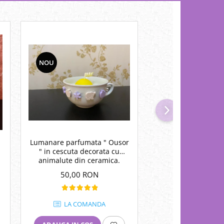
NOU
NOU
Lumanare parfumata " Ousor
Set lumanari " 7 Cha
" in cescuta decorata cu
recipient cerami
animalute din ceramica.
50,00 RON
249,00 RO
LA COMANDA
LA COMA