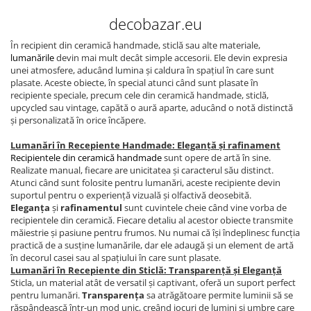
decobazar.eu
În recipient din ceramică handmade, sticlă sau alte materiale,
lumanările
devin mai mult decât simple accesorii. Ele devin expresia
unei atmosfere, aducând lumina și caldura în spațiul în care sunt
plasate. Aceste obiecte, în special atunci când sunt plasate în
recipiente speciale, precum cele din ceramică handmade, sticlă,
upcycled sau vintage, capătă o aură aparte, aducând o notă distinctă
și personalizată în orice încăpere.
Lumanări în Recepiente Handmade: Eleganță și rafinament
Recipientele din ceramică handmade
sunt opere de artă în sine.
Realizate manual, fiecare are unicitatea și caracterul său distinct.
Atunci când sunt folosite pentru lumanări, aceste recipiente devin
suportul pentru o experiență vizuală și olfactivă deosebită.
Eleganța
și
rafinamentul
sunt cuvintele cheie când vine vorba de
recipientele din ceramică. Fiecare detaliu al acestor obiecte transmite
măiestrie și pasiune pentru frumos. Nu numai că își îndeplinesc funcția
practică de a susține lumanările, dar ele adaugă și un element de artă
în decorul casei sau al spațiului în care sunt plasate.
Lumanări în Recepiente din Sticlă: Transparență și Eleganță
Sticla, un material atât de versatil și captivant, oferă un suport perfect
pentru lumanări.
Transparența
sa atrăgătoare permite luminii să se
răspândească într-un mod unic, creând jocuri de lumini și umbre care