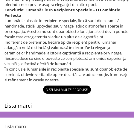
oferindu-ne o privire asupra eleganței din alte epoci.
Concluzie: Lumanările În Recipiente Speciale – O Combinție
Perfectă
Lumanările plasate în recipiente speciale, fie că sunt din ceramică
handmade, sticlă, upcycled sau vintage, aduc o atmosferă aparte în
orice spațiu. Acestea nu sunt doar obiecte funcționale, ci devin puncte
focale care atrag atenția și aduc un plus de eleganță și stil.
Indiferent de preferințe, fiecare tip de recipient pentru lumanări
adaugă o notă distinctă și valoroasă în decor. De la eleganța
ceramicelor handmade la istoria captivantă a recipientelor vintage,
fiecare aduce cu sine o poveste ce completează armonios experiența
vizuală și olfactivă oferită de lumanări.
În concluzie, lumanările în recipiente speciale nu sunt doar obiecte de
iluminat, ci devin veritabile opere de artă care aduc emoție, frumusețe
și rafinament în casele noastre.
VEZI MAI MULTE PRODUSE
Lista marci
Lista marci