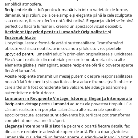
amplifică atmosfera.
Recipientele din sticlă pentru lumanări
vin într-o varietate de forme,
dimensiuni și stiluri. De la cele simple și elegante până la cele sculptate
sau colorate, fiecare oferă o notă distinctivă.
Eleganța
sticlei se îmbină
perfect cu flacăra lumanării, creând un spectacol vizual deosebit.
Recipient Upcycled pentru Lumanări: Originalitate și
Sustenabilitate
Upcyclingul este o formă de artă și sustenabilitate. Transformând
obiecte vechi sau neutilizate în ceva nou și folositor,
recipientele
upcycled pentru lumanări
aduc în prim-plan originalitatea și unicitatea.
Fie că sunt realizate din materiale precum lemnul, metalul sau alte
elemente găsite și reimaginat, aceste recipiente oferă o poveste aparte
fiecărei lumanări.
Aceste recipiente transmit un mesaj puternic despre responsabilitatea
noastră față de mediu și capacitatea de a aduce frumusețea în obiecte
care altfel ar fi fost considerate fără valoare. Ele adaugă adâncime și
autenticitate oricărui decor.
Lumanări în Recipiente Vintage: Istorie și Eleganță Intemporală
Recipiente vintage pentru lumanări
aduc cu ele povestea timpului. Fie
că sunt realizate din porțelan, alamă sau alte materiale specifice
epocilor trecute, acestea sunt adevărate bijuterii care pot transforma
complet atmosfera unei încăperi.
Eleganța intemporală
și
istoria
pe care o poartă fiecare detaliu fac
din aceste recipiente adevărate opere de artă. Ele nu doar găzduiesc
lumanările, ci și adaugă un farmec aparte, ducându-ne înapoi în timp și