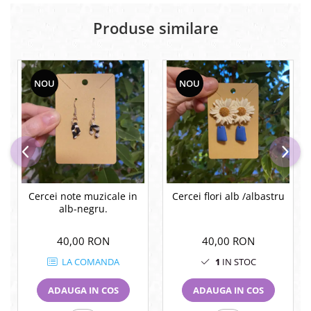
Produse similare
NOU
NOU
Cercei note muzicale in
Cercei flori alb /albastru
alb-negru.
40,00 RON
40,00 RON
LA COMANDA
1
IN STOC
ADAUGA IN COS
ADAUGA IN COS