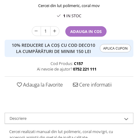
Cercei din lut polimeric, coral mov
1
IN STOC
ADAUGA IN COS
10% REDUCERE LA COȘ CU COD DECO10
APLICA CUPON
LA CUMPĂRĂTURI DE MINIM 150 LEI
Cod Produs:
C157
Ai nevoie de ajutor?
0752 221 111
Adauga la Favorite
Cere informatii
Descriere
Cercei realizati manual din lut polimeric, coral mov/gri, cu
accesorii argintii din metal de inalta calitate.