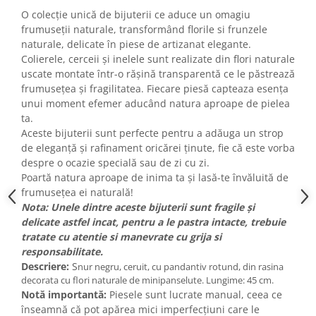
O colecție unică de bijuterii ce aduce un omagiu
frumuseții naturale, transformând florile si frunzele
naturale, delicate în piese de artizanat elegante.
Colierele, cerceii și inelele sunt realizate din flori naturale
uscate montate într-o rășină transparentă ce le păstrează
frumusețea și fragilitatea. Fiecare piesă capteaza esența
unui moment efemer aducând natura aproape de pielea
ta.
Aceste bijuterii sunt perfecte pentru a adăuga un strop
de eleganță și rafinament oricărei ținute, fie că este vorba
despre o ocazie specială sau de zi cu zi.
Poartă natura aproape de inima ta și lasă-te învăluită de
frumusețea ei naturală!
Nota: Unele dintre aceste bijuterii sunt fragile și
delicate astfel incat, pentru a le pastra intacte, trebuie
tratate cu atentie si manevrate cu grija si
responsabilitate.
Descriere:
S
nur negru, ceruit, cu pandantiv rotund, din rasina
decorata cu flori naturale de minipanselute. Lungime: 45 cm.
Notă importantă:
Piesele sunt lucrate manual, ceea ce
înseamnă că pot apărea mici imperfecțiuni care le