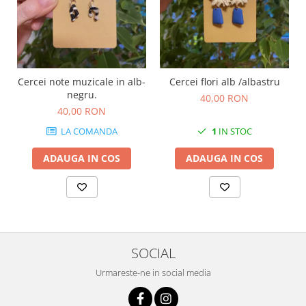
Cercei note muzicale in alb-
Cercei flori alb /albastru
C
negru.
40,00 RON
40,00 RON
LA COMANDA
1
IN STOC
ADAUGA IN COS
ADAUGA IN COS
SOCIAL
Urmareste-ne in social media