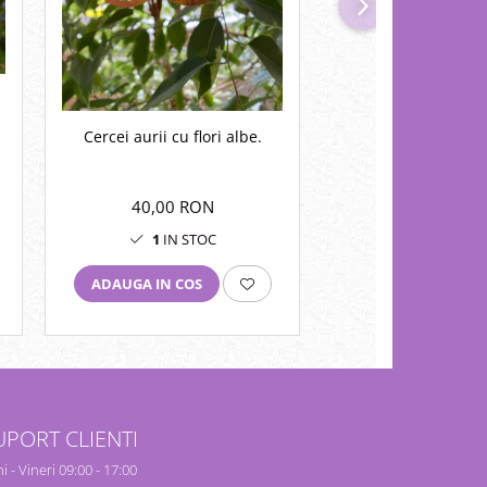
NOU
Cercei aurii cu flori albe.
Cercei portocalii cu floricele
albe.
40,00 RON
40,00 RO
1
IN STOC
1
IN STO
ADAUGA IN COS
ADAUGA IN COS
UPORT CLIENTI
i - Vineri 09:00 - 17:00