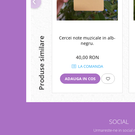
Cercei note muzicale in alb-
Produse similare
negru.
40,00 RON
LA COMANDA
ADAUGA IN COS
SOCIAL
Urmareste-ne in social