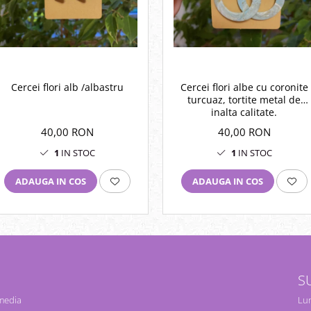
Cercei flori alb /albastru
Cercei flori albe cu coronite
turcuaz, tortite metal de
inalta calitate.
40,00 RON
40,00 RON
1
IN STOC
1
IN STOC
ADAUGA IN COS
ADAUGA IN COS
S
 media
Lun