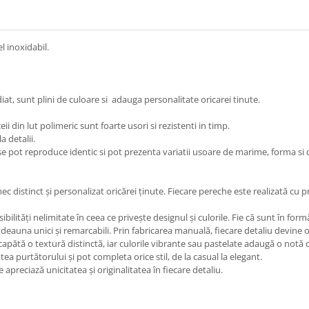
el inoxidabil.
iat, sunt plini de culoare si adauga personalitate oricarei tinute.
eii din lut polimeric sunt foarte usori si rezistenti in timp.
a detalii.
se pot reproduce identic si pot prezenta variatii usoare de marime, forma si
 distinct și personalizat oricărei ținute. Fiecare pereche este realizată cu pri
sibilități nelimitate în ceea ce privește designul și culorile. Fie că sunt în f
deauna unici și remarcabili. Prin fabricarea manuală, fiecare detaliu devine o 
capătă o textură distinctă, iar culorile vibrante sau pastelate adaugă o notă d
tea purtătorului și pot completa orice stil, de la casual la elegant.
preciază unicitatea și originalitatea în fiecare detaliu.