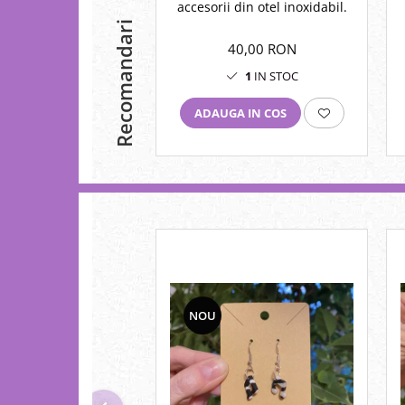
accesorii din otel inoxidabil.
Recomandari
40,00 RON
1
IN STOC
ADAUGA IN COS
NOU