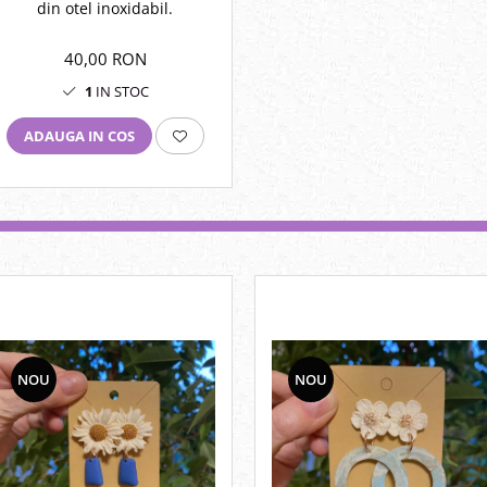
din otel inoxidabil.
40,00 RON
1
IN STOC
ADAUGA IN COS
NOU
NOU