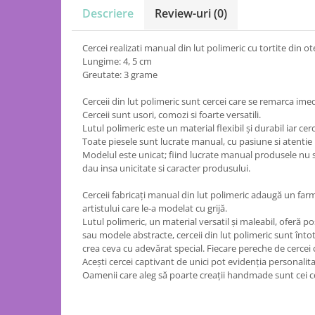
Descriere
Review-uri
(0)
Cercei realizati manual din lut polimeric cu tortite din ot
Lungime: 4, 5 cm
Greutate: 3 grame
Cerceii din lut polimeric sunt cercei care se remarca imed
Cerceii sunt usori, comozi si foarte versatili.
Lutul polimeric este un material flexibil și durabil iar cerc
Toate piesele sunt lucrate manual, cu pasiune si atentie l
Modelul este unicat; fiind lucrate manual produsele nu 
dau insa unicitate si caracter produsului.
Cerceii fabricați manual din lut polimeric adaugă un farmec
artistului care le-a modelat cu grijă.
Lutul polimeric, un material versatil și maleabil, oferă po
sau modele abstracte, cerceii din lut polimeric sunt întot
crea ceva cu adevărat special. Fiecare pereche de cercei 
Acești cercei captivant de unici pot evidenția personalita
Oamenii care aleg să poarte creații handmade sunt cei ce a