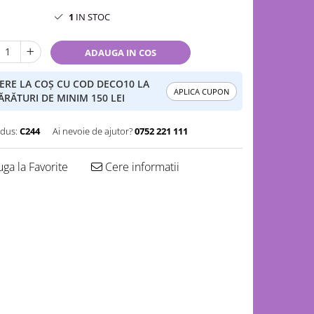
1
IN STOC
ADAUGA IN COS
ERE LA COȘ CU COD DECO10 LA
APLICA CUPON
RĂTURI DE MINIM 150 LEI
dus:
C244
Ai nevoie de ajutor?
0752 221 111
ga la Favorite
Cere informatii