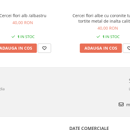
Cercei flori alb /albastru
Cercei flori albe cu coronite turcuaz,
tortite metal de inalta cali
40,00 RON
40,00 RON
1
IN STOC
1
IN STOC
ADAUGA IN COS
ADAUGA IN COS
dia
ma
DATE COMERCIALE