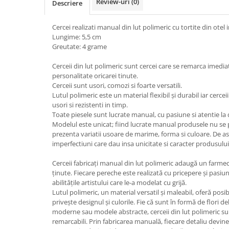
Review-uri
(0)
Descriere
Cercei realizati manual din lut polimeric cu tortite din otel 
Lungime: 5,5 cm
Greutate: 4 grame
Cerceii din lut polimeric sunt cercei care se remarca imedia
personalitate oricarei tinute.
Cerceii sunt usori, comozi si foarte versatili.
Lutul polimeric este un material flexibil și durabil iar cercei
usori si rezistenti in timp.
Toate piesele sunt lucrate manual, cu pasiune si atentie la d
Modelul este unicat; fiind lucrate manual produsele nu se 
prezenta variatii usoare de marime, forma si culoare. De 
imperfectiuni care dau insa unicitate si caracter produsului
Cerceii fabricați manual din lut polimeric adaugă un farmec 
ținute. Fiecare pereche este realizată cu pricepere și pasiun
abilitățile artistului care le-a modelat cu grijă.
Lutul polimeric, un material versatil și maleabil, oferă posibi
privește designul și culorile. Fie că sunt în formă de flori d
moderne sau modele abstracte, cerceii din lut polimeric su
remarcabili. Prin fabricarea manuală, fiecare detaliu devine 