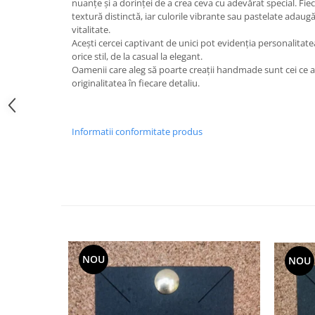
nuanțe și a dorinței de a crea ceva cu adevărat special. Fi
textură distinctă, iar culorile vibrante sau pastelate adau
vitalitate.
Acești cercei captivant de unici pot evidenția personalitat
orice stil, de la casual la elegant.
Oamenii care aleg să poarte creații handmade sunt cei ce ap
originalitatea în fiecare detaliu.
Informatii conformitate produs
NOU
NOU