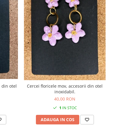
 din otel
Cercei floricele mov, accesorii din otel
inoxidabil.
40,00 RON
1
IN STOC
ADAUGA IN COS