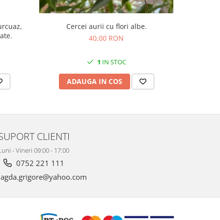
Cercei aurii cu flori albe.
tate.
40,00 RON
1
IN STOC
ADAUGA IN COS
AD
SUPORT CLIENTI
Luni - Vineri 09:00 - 17:00
0752 221 111
gda.grigore@yahoo.com