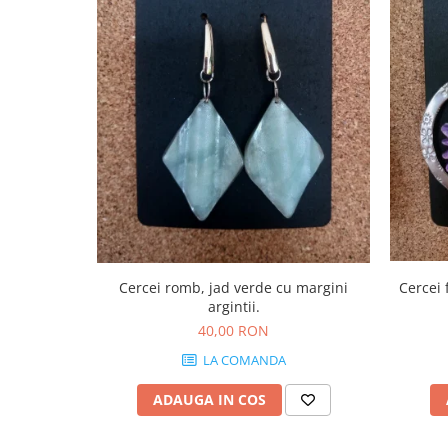
Cercei romb, jad verde cu margini
Cercei flori mov-argintiu, accesorii din
argintii.
40,00 RON
LA COMANDA
ADAUGA IN COS