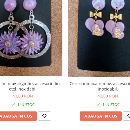
Cercei inimioare mov, accesorii
inoxidabil.
otel inoxidabil
40,00 RON
40,00 RON
1
IN STOC
1
IN STOC
ADAUGA IN COS
ADAUGA IN COS