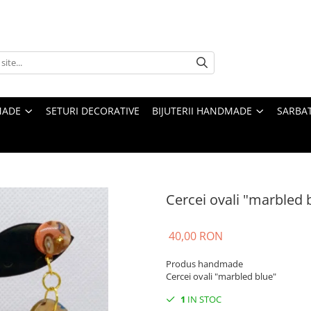
MADE
SETURI DECORATIVE
BIJUTERII HANDMADE
SARBAT
Cercei ovali "marbled 
40,00 RON
Produs handmade
Cercei ovali "marbled blue"
1
IN STOC