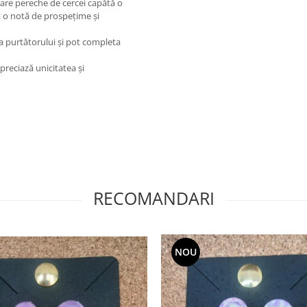
ecare pereche de cercei capătă o
gă o notă de prospețime și
ea purtătorului și pot completa
reciază unicitatea și
RECOMANDARI
NOU