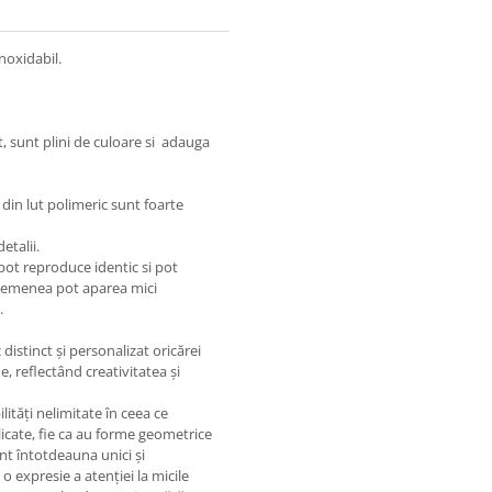
inoxidabil.
t, sunt plini de culoare si adauga
i din lut polimeric sunt foarte
etalii.
pot reproduce identic si pot
asemenea pot aparea mici
.
distinct și personalizat oricărei
e, reflectând creativitatea și
lități nelimitate în ceea ce
elicate, fie ca au forme geometrice
nt întotdeauna unici și
o expresie a atenției la micile