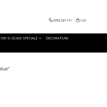
0752 221 111
0,00
ORI SI OCAZII SPECIALE
DECORATIUNI
blue"